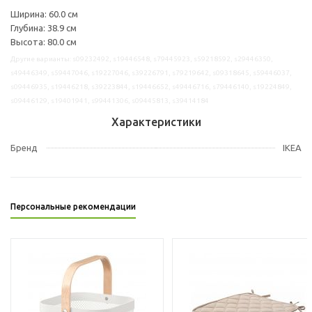
Ширина: 60.0 см
Глубина: 38.9 см
Высота: 80.0 см
Другие варианты: s09232492, s19446548, s79445923, s59218592, s29446350,
s49446349, s59447046, s19227046, s39226791, s79219642, s09318645, s59446037,
s09446935, s19446218, s39223844, s19446652, s49446716, s79446140, s19224849,
s09446129, s19401941, s99441306, s09445813, s39414184
Характеристики
Бренд
IKEA
Персональные рекомендации