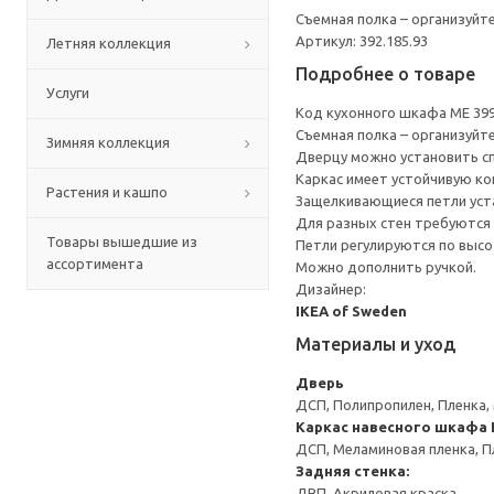
Съемная полка – организуйт
Артикул: 392.185.93
Летняя коллекция
Подробнее о товаре
Услуги
Код кухонного шкафа ME 39
Съемная полка – организуйт
Зимняя коллекция
Дверцу можно установить сп
Каркас имеет устойчивую ко
Растения и кашпо
Защелкивающиеся петли уста
Для разных стен требуются 
Товары вышедшие из
Петли регулируются по высот
ассортимента
Можно дополнить ручкой.
Дизайнер:
IKEA of Sweden
Материалы и уход
Дверь
ДСП, Полипропилен, Пленка,
Каркас навесного шкафа
ДСП, Меламиновая пленка, П
Задняя стенка:
ДВП, Акриловая краска