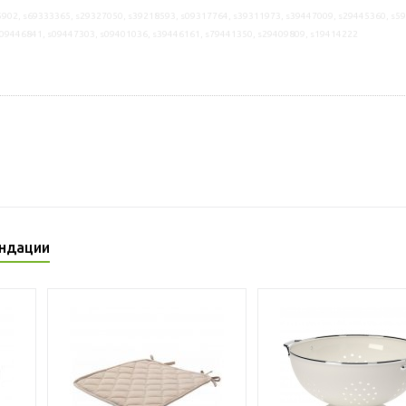
902, s69333365, s29327050, s39218593, s09317764, s39311973, s39447009, s29445360, s5
s09446841, s09447303, s09401036, s39446161, s79441350, s29409809, s19414222
ндации