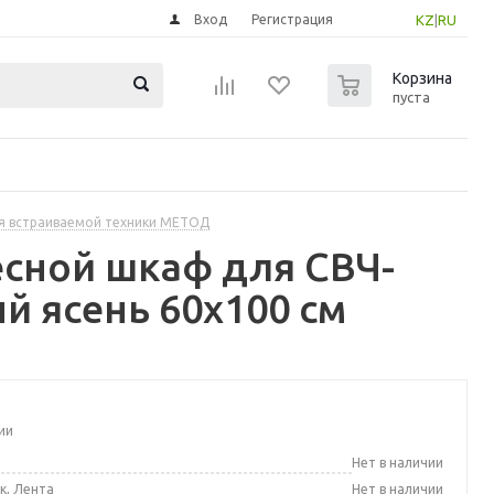
Вход
Регистрация
KZ
|
RU
0
Корзина
пуста
я встраиваемой техники МЕТОД
сной шкаф для СВЧ-
й ясень 60x100 см
ии
а
Нет в наличии
к, Лента
Нет в наличии