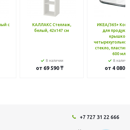
лый с
КАЛЛАКС Стеллаж,
ИКЕА/365+ Конт
белый, 42x147 см
для продукто
крышкой,
четырехугольной
стекло, пластик 
600 мл
В наличии
В наличи
от
69 590 ₸
от
4 080 ₸
+7 727 31 22 666