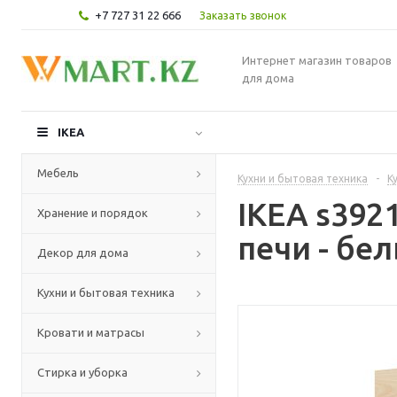
+7 727 31 22 666
Заказать звонок
Интернет магазин товаров
для дома
IKEA
Мебель
Кухни и бытовая техника
-
К
IKEA s39
Хранение и порядок
печи - бе
Декор для дома
Кухни и бытовая техника
Кровати и матрасы
Стирка и уборка