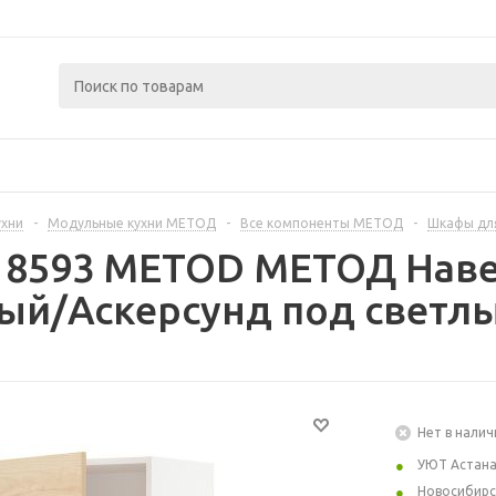
ухни
-
Модульные кухни МЕТОД
-
Все компоненты МЕТОД
-
Шкафы дл
218593 METOD МЕТОД Наве
лый/Аскерсунд под светлы
Нет в налич
УЮТ Астан
Новосибирс