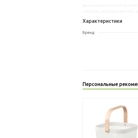
Другие варианты: s09232576, s19445
s79446376, s69224936, s69447423, 
Характеристики
Бренд
Персональные рекоме