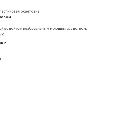
ластиковая окантовка
пором
ой водой или неабразивным моющим средством.
ью.
вке
и