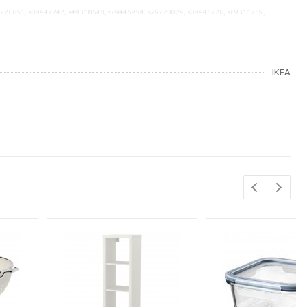
9226851, s09447242, s49318648, s29445954, s29223024, s09445728, s69311759,
IKEA