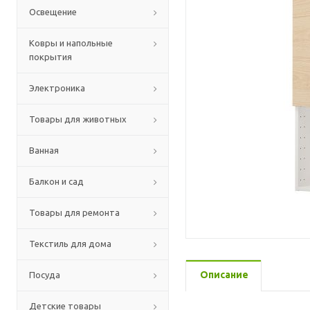
Освещение
Ковры и напольные
покрытия
Электроника
Товары для животных
Ванная
Балкон и сад
Товары для ремонта
Текстиль для дома
Описание
Посуда
Детские товары