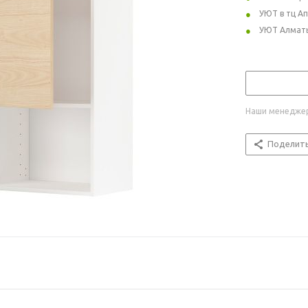
УЮТ в тц А
УЮТ Алмат
Наши менеджер
Поделит