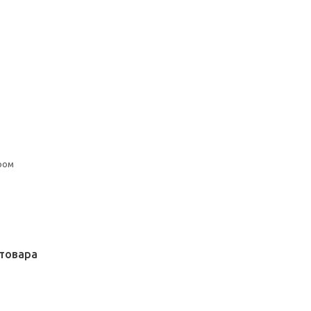
ром
товара