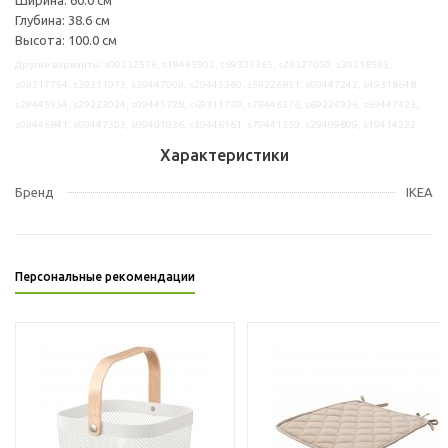
Глубина: 38.6 см
Высота: 100.0 см
Другие варианты: s09232576, s19445902, s69333365, s29327050, s39218593,
s09317764, s39311973, s39447009, s29445360, s59226851, s09447242, s49318648,
s29445954, s29223024, s09445728, s69311759, s79446376, s69224936, s69447423,
s09446841, s09447303, s09401036, s39446161, s79441350, s29409809, s19414222
Характеристики
Бренд
IKEA
Персональные рекомендации