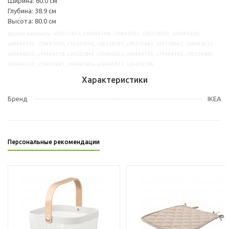
Ширина: 60.0 см
Глубина: 38.9 см
Высота: 80.0 см
Другие варианты: s09232492, s19446548, s79445923, s59218592, s29446350,
s49446349, s59447046, s19227046, s39226791, s79219642, s09318645, s59446037,
s09446935, s19446218, s39223844, s19446652, s49446716, s79446140, s19224849,
s09446129, s19401941, s99441306, s09445813, s39414184
Характеристики
Бренд
IKEA
Персональные рекомендации