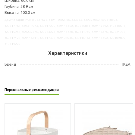
Ширина: 60.0 см
Глубина: 38.9 см
Высота: 100.0 см
Другие варианты: s59227676, s19445902, s69333365, s29327050, s39218593,
s09317764, s39311973, s39447009, s29445360, s59226851, s09447242, s49318648,
s29445954, s09232576, s29223024, s09445728, s69311759, s79446376, s69224936,
s69447423, s09446841, s09447303, s09401036, s39446161, s79441350, s29409809,
s19414222
Характеристики
Бренд
IKEA
Персональные рекомендации