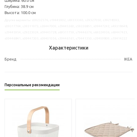
Ширина: 60.0 см
Глубина: 38.9 см
Высота: 100.0 см
Другие варианты: s09232576, s19445902, s69333365, s29327050, s39218593,
s09317764, s39311973, s39447009, s29445360, s59226851, s09447242, s49318648,
s29445954, s29223024, s09445728, s69311759, s79446376, s69224936, s69447423,
s09446841, s09447303, s09401036, s39446161, s79441350, s29409809, s19414222
Характеристики
Бренд
IKEA
Персональные рекомендации