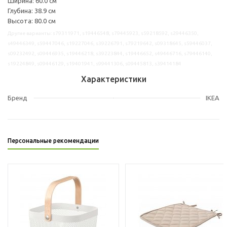
Ширина: 60.0 см
Глубина: 38.9 см
Высота: 80.0 см
Другие варианты: s79311971, s19446548, s79445923, s59218592, s29446350,
s49446349, s59447046, s19227046, s39226791, s79219642, s09318645, s59446037,
s09232492, s09446935, s19446218, s39223844, s19446652, s49446716, s79446140,
s19224849, s09446129, s19401941, s99441306, s09445813, s39414184
Характеристики
Бренд
IKEA
Персональные рекомендации