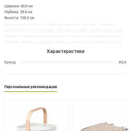
Ширина: 60.0 см
Глубина: 38.6 см
Высота: 100.0 см
Другие варианты: s09232576, s19445902, s69333365, s29327050, s39218593,
s09317764, s39311973, s39447009, s29445360, s59226851, s09447242, s49318648,
s29445954, s29223024, s09445728, s69311759, s79446376, s69224936, s69447423,
s09446841, s09447303, s09401036, s39446161, s79441350, s29409809, s19414222
Характеристики
Бренд
IKEA
Персональные рекомендации