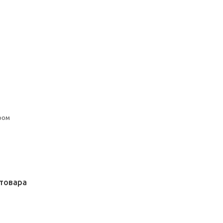
ром
товара