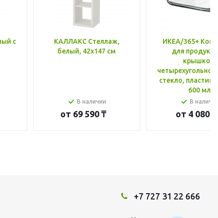
лый с
КАЛЛАКС Стеллаж,
ИКЕА/365+ Конт
белый, 42x147 см
для продукто
крышкой,
четырехугольной
стекло, пластик 
600 мл
В наличии
В наличи
от
69 590 ₸
от
4 080 ₸
+7 727 31 22 666