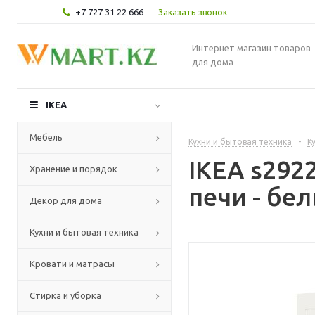
+7 727 31 22 666
Заказать звонок
Интернет магазин товаров
для дома
IKEA
Мебель
Кухни и бытовая техника
-
К
IKEA s29
Хранение и порядок
печи - бе
Декор для дома
Кухни и бытовая техника
Кровати и матрасы
Стирка и уборка