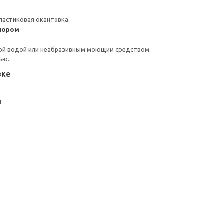
ластиковая окантовка
пором
ой водой или неабразивным моющим средством.
ью.
вке
и