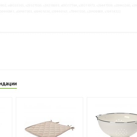
902, s69333365, s29327050, s39218593, s09317764, s39311973, s39447009, s29445360, s5
s09446841, s09447303, s09401036, s39446161, s79441350, s29409809, s19414222
ндации