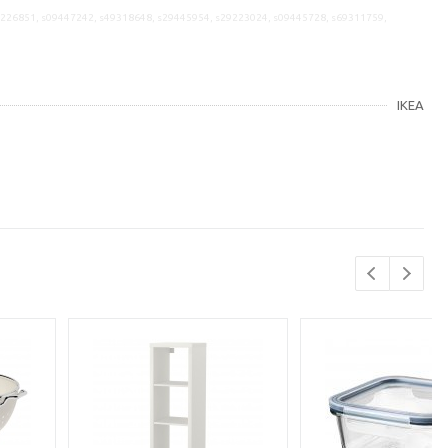
9226851, s09447242, s49318648, s29445954, s29223024, s09445728, s69311759,
IKEA