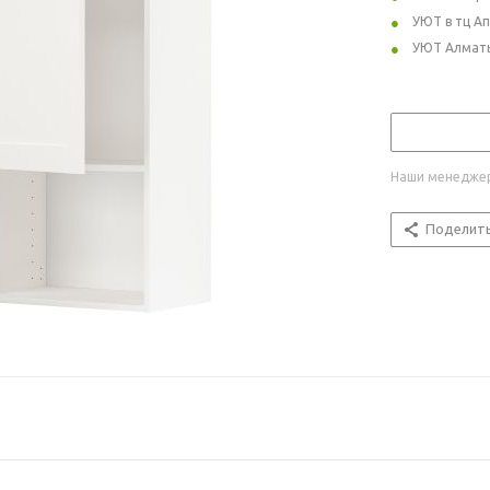
УЮТ в тц А
УЮТ Алмат
Наши менеджер
Поделит