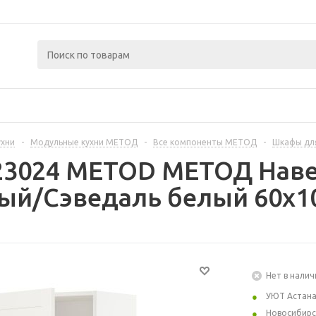
ухни
-
Модульные кухни МЕТОД
-
Все компоненты МЕТОД
-
Шкафы дл
223024 METOD МЕТОД Наве
лый/Сэведаль белый 60x1
Нет в налич
УЮТ Астан
Новосибирс