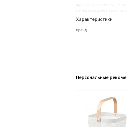
Другие варианты: s09232576, s19445
s79446376, s69224936, s69447423, 
Характеристики
Бренд
Персональные рекоме