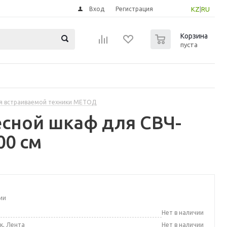
Вход
Регистрация
KZ
|
RU
0
Корзина
пуста
я встраиваемой техники МЕТОД
сной шкаф для СВЧ-
00 см
ии
а
Нет в наличии
к, Лента
Нет в наличии