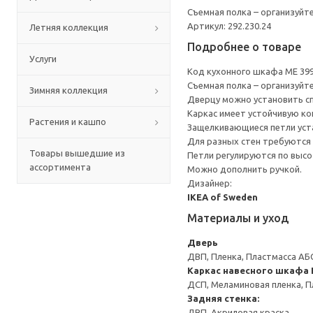
Съемная полка – организуйт
Артикул: 292.230.24
Летняя коллекция
Подробнее о товаре
Услуги
Код кухонного шкафа ME 39
Съемная полка – организуйт
Зимняя коллекция
Дверцу можно установить сп
Каркас имеет устойчивую ко
Растения и кашпо
Защелкивающиеся петли уста
Для разных стен требуются 
Товары вышедшие из
Петли регулируются по высот
ассортимента
Можно дополнить ручкой.
Дизайнер:
IKEA of Sweden
Материалы и уход
Дверь
ДВП, Пленка, Пластмасса АБ
Каркас навесного шкафа
ДСП, Меламиновая пленка, П
Задняя стенка:
ДВП, Акриловая краска