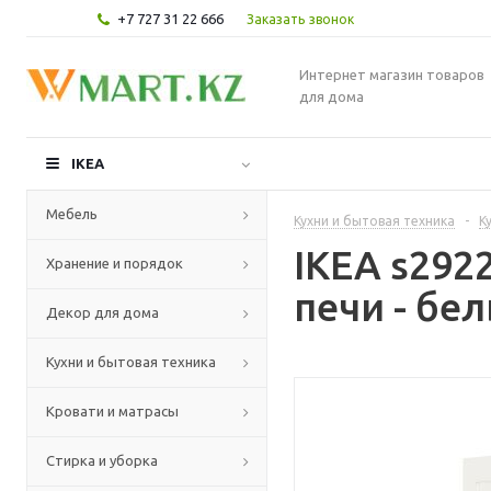
+7 727 31 22 666
Заказать звонок
Интернет магазин товаров
для дома
IKEA
Мебель
Кухни и бытовая техника
-
К
IKEA s29
Хранение и порядок
печи - бе
Декор для дома
Кухни и бытовая техника
Кровати и матрасы
Стирка и уборка