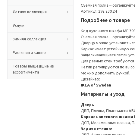
Съемная полка – организуйт
Артикул: 292.230.24
Летняя коллекция
Подробнее о товаре
Услуги
Код кухонного шкафа ME 39
Съемная полка – организуйт
Зимняя коллекция
Дверцу можно установить сп
Каркас имеет устойчивую ко
Растения и кашпо
Защелкивающиеся петли уста
Для разных стен требуются 
Товары вышедшие из
Петли регулируются по высот
ассортимента
Можно дополнить ручкой.
Дизайнер:
IKEA of Sweden
Материалы и уход
Дверь
ДВП, Пленка, Пластмасса АБ
Каркас навесного шкафа
ДСП, Меламиновая пленка, П
Задняя стенка:
ДВП, Акриловая краска