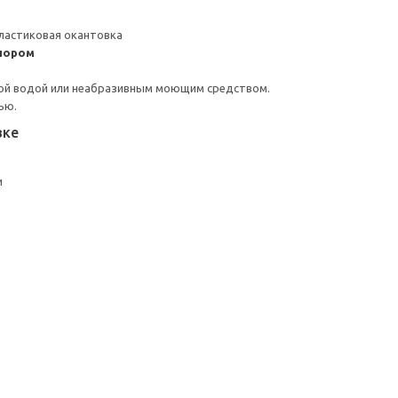
ластиковая окантовка
пором
ой водой или неабразивным моющим средством.
ью.
вке
и