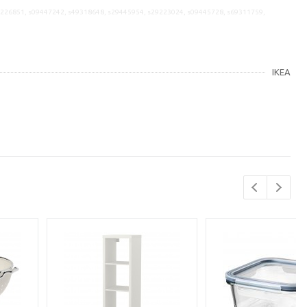
9226851, s09447242, s49318648, s29445954, s29223024, s09445728, s69311759,
IKEA