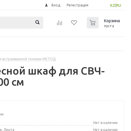
Вход
Регистрация
KZ
|
RU
0
Корзина
пуста
я встраиваемой техники МЕТОД
сной шкаф для СВЧ-
00 см
ии
а
Нет в наличии
к, Лента
Нет в наличии