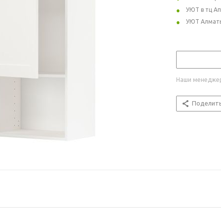
УЮТ в тц А
УЮТ Алмат
Наши менеджер
Поделит