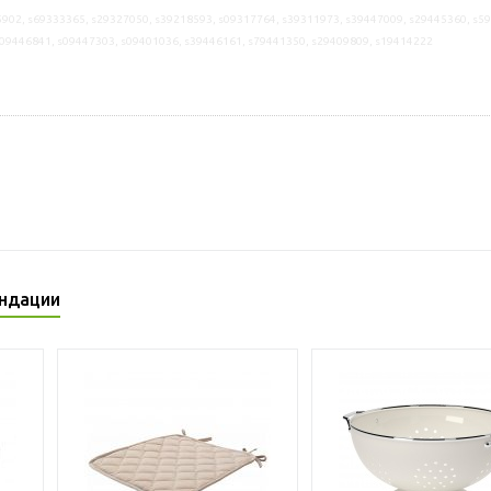
902, s69333365, s29327050, s39218593, s09317764, s39311973, s39447009, s29445360, s5
s09446841, s09447303, s09401036, s39446161, s79441350, s29409809, s19414222
ндации