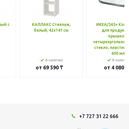
лый с
КАЛЛАКС Стеллаж,
ИКЕА/365+ Конт
белый, 42x147 см
для продукто
крышкой,
четырехугольной
стекло, пластик 
600 мл
В наличии
В наличи
от
69 590 ₸
от
4 080 ₸
+7 727 31 22 666