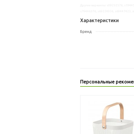
Другие варианты: s09232576, s19445
s79446376, s69224936, s69447423, 
Характеристики
Бренд
Персональные рекоме