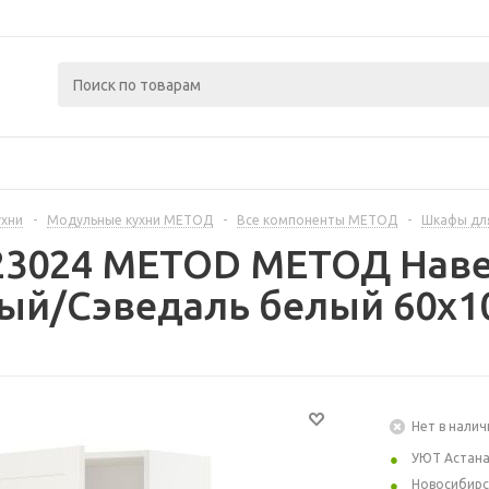
ухни
-
Модульные кухни МЕТОД
-
Все компоненты МЕТОД
-
Шкафы дл
223024 METOD МЕТОД Наве
лый/Сэведаль белый 60x1
Нет в налич
УЮТ Астан
Новосибирс