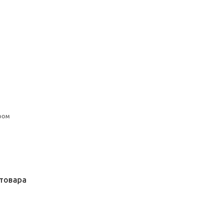
ром
товара