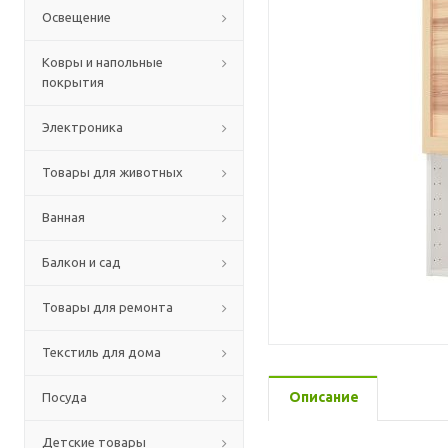
Освещение
Ковры и напольные
покрытия
Электроника
Товары для животных
Ванная
Балкон и сад
Товары для ремонта
Текстиль для дома
Описание
Посуда
Детские товары