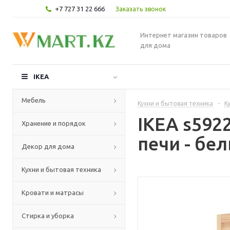
+7 727 31 22 666
Заказать звонок
Интернет магазин товаров
для дома
IKEA
Мебель
Кухни и бытовая техника
-
К
IKEA s59
Хранение и порядок
печи - бе
Декор для дома
Кухни и бытовая техника
Кровати и матрасы
Стирка и уборка