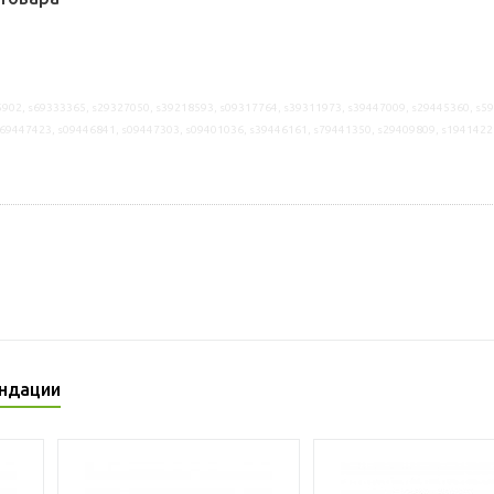
902, s69333365, s29327050, s39218593, s09317764, s39311973, s39447009, s29445360, s5
s69447423, s09446841, s09447303, s09401036, s39446161, s79441350, s29409809, s1941422
ндации