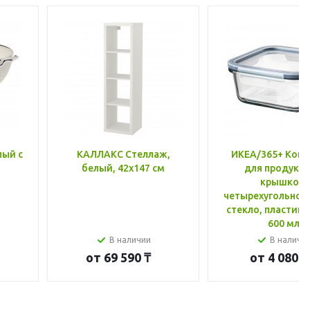
лый с
КАЛЛАКС Стеллаж,
ИКЕА/365+ Конт
белый, 42x147 см
для продукто
крышкой,
четырехугольной
стекло, пластик 
600 мл
В наличии
В наличи
от
69 590 ₸
от
4 080 ₸