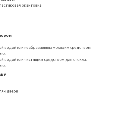
ластиковая окантовка
пором
ой водой или неабразивным моющим средством.
ью.
й водой или чистящим средством для стекла.
ью.
вке
лян двери