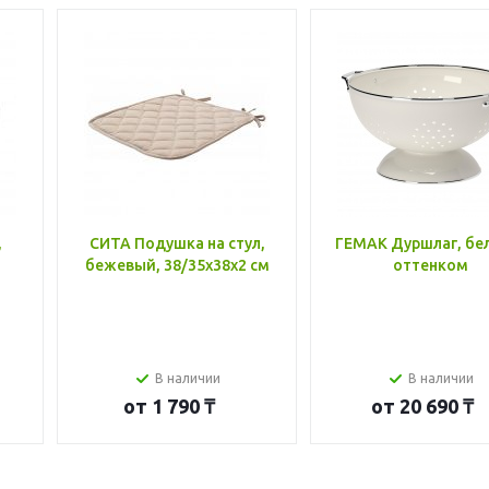
,
СИТА Подушка на стул,
ГЕМАК Дуршлаг, бе
бежевый, 38/35x38x2 см
оттенком
В наличии
В наличии
от
1 790 ₸
от
20 690 ₸