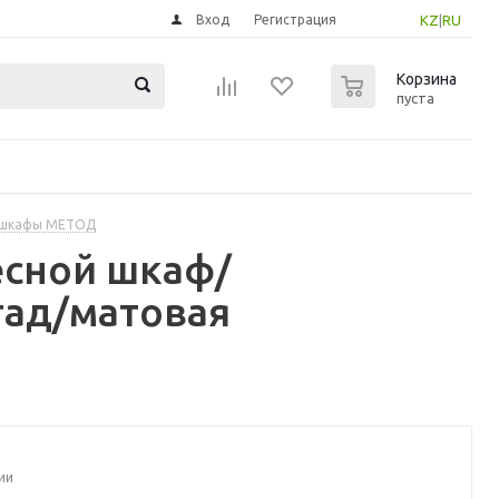
Вход
Регистрация
KZ
|
RU
0
Корзина
пуста
 шкафы МЕТОД
есной шкаф/
тад/матовая
ии