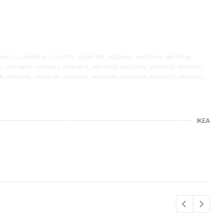
9304235, s39238336, s79227779, s39307787, s99226991, s69227746, s89227118,
1, s39258409, s19258410, s99258411, s89223200, s69223159, s09223124, s09223077,
8, s59409780, s39409781, s19409782, s49330424, s99330426, s99312272, s39304232,
IKEA