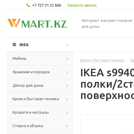
+7 727 31 22 666
Заказать звонок
Интернет магазин товаров
для дома
IKEA
Мебель
Кухни и бытовая техника
-
К
IKEA s99
Хранение и порядок
полки/2ст
Декор для дома
поверхнос
Кухни и бытовая техника
Кровати и матрасы
Стирка и уборка