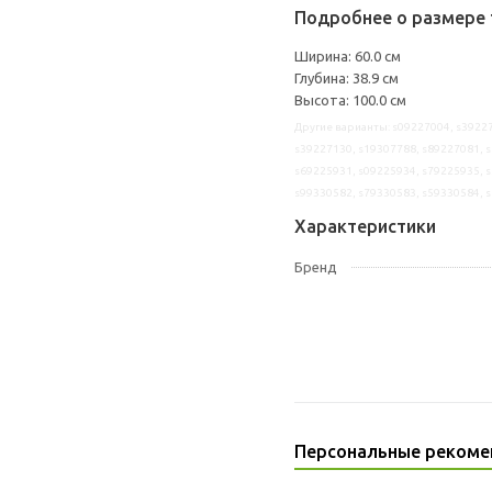
Подробнее о размере 
Ширина: 60.0 см
Глубина: 38.9 см
Высота: 100.0 см
Другие варианты: s09227004, s39227
s39227130, s19307788, s89227081, s
s69225931, s09225934, s79225935, s
s99330582, s79330583, s59330584, 
Характеристики
Бренд
Персональные рекоме