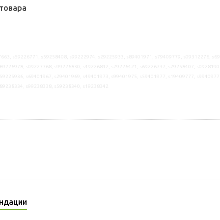
товара
663, s59226771, s59258408, s99222974, s29225933, s89401971, s79409779, s09312276, s6
69226978, s09227768, s99226830, s49226842, s79226421, s69226737, s79258407, s0928190
59225936, s69401967, s29401969, s49401973, s99401975, s59401977, s19409777, s9940977
s89238334, s99238338, s59238340, s19238342
ндации