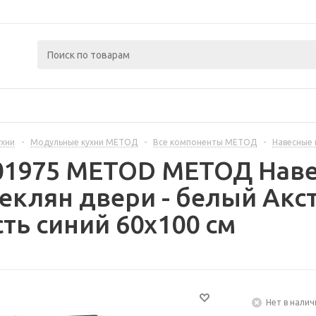
ухни
-
Модульные кухни МЕТОД
-
Все компоненты МЕТОД
-
Навесные
401975 METOD МЕТОД Нав
еклян двери - белый Акс
ть синий 60x100 см
Нет в налич