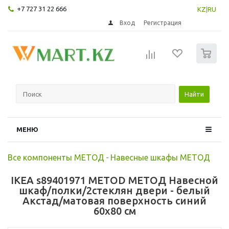
+7 727 31 22 666
KZ
|
RU
Вход
Регистрация
0
Найти
МЕНЮ
Все компоненты МЕТОД
-
Навесные шкафы МЕТОД
IKEA s89401971 METOD МЕТОД Навесной
шкаф/полки/2стеклян двери - белый
Акстад/матовая поверхность синий
60x80 см