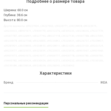
Подробнее о размере товара
Ширина: 60.0 см
Глубина: 38.6 см
Высота: 80.0 см
Другие варианты: s09227004, s39227663, s59226771, s59258408, s99222974,
s29225933, s89401971, s79409779, s09312276, s69304235, s39238336, s79227779,
s39307787, s99226991, s69227746, s89227118, s39227130, s19307788, s89227081,
s69226978, s09227768, s99226830, s49226842, s79226421, s69226737, s79258407,
s09281901, s39258409, s19258410, s99258411, s89223200, s69223159, s09223124,
s09223077, s69225931, s09225934, s79225935, s59225936, s69401967, s29401969,
s49401973, s99401975, s59401977, s19409777, s99409778, s59409780, s39409781,
s19409782, s49330424, s99330426, s99312272, s39304232, s99330582, s79330583,
s59330584, s89238334, s99238338, s59238340, s19238342
Характеристики
Бренд
IKEA
Персональные рекомендации