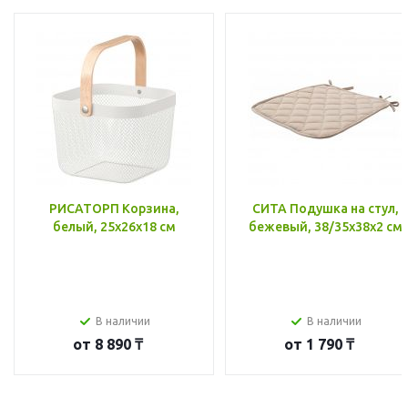
РИСАТОРП Корзина,
СИТА Подушка на стул,
белый, 25x26x18 см
бежевый, 38/35x38x2 см
В наличии
В наличии
от
8 890 ₸
от
1 790 ₸