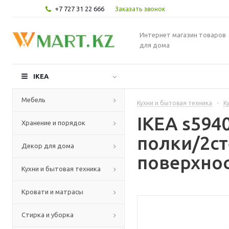
+7 727 31 22 666
Заказать звонок
Интернет магазин товаров
для дома
IKEA
Мебель
Кухни и бытовая техника
-
К
IKEA s59
Хранение и порядок
полки/2ст
Декор для дома
поверхнос
Кухни и бытовая техника
Кровати и матрасы
Стирка и уборка