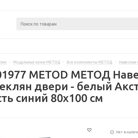
ухни
-
Модульные кухни МЕТОД
-
Все компоненты МЕТОД
-
Навесные
401977 METOD МЕТОД Нав
еклян двери - белый Акс
ть синий 80x100 см
Нет в налич