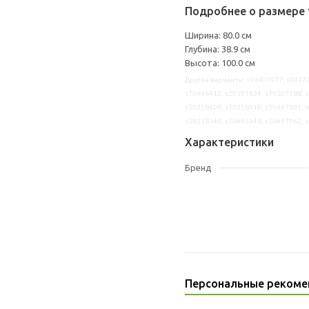
Подробнее о размере 
Ширина: 80.0 см
Глубина: 38.9 см
Высота: 100.0 см
Другие варианты: s59401977, s09227
s79446442, s29393634, s19307788, s
s39258409, s19258410, s59447391, s
s59238340, s29445548, s29447062, 
Характеристики
Бренд
Персональные рекоме