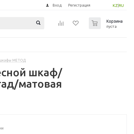
Вход
Регистрация
KZ
|
RU
0
Корзина
пуста
 шкафы МЕТОД
есной шкаф/
тад/матовая
ии