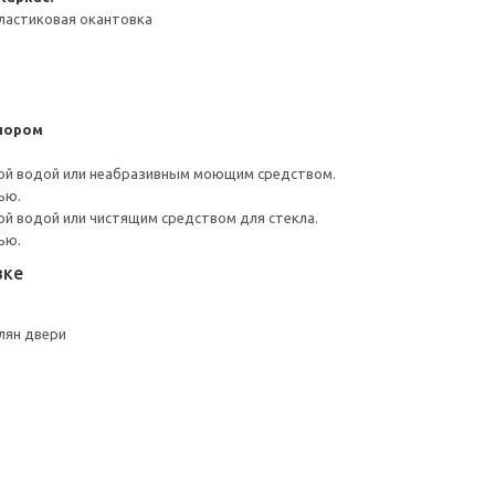
ластиковая окантовка
пором
ой водой или неабразивным моющим средством.
ью.
й водой или чистящим средством для стекла.
ью.
вке
лян двери