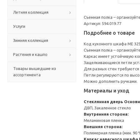
Летняя коллекция
Съемная полка – организуйт
Артикул: 594.019.77
Услуги
Подробнее о товаре
Зимняя коллекция
Код кухонного шкафа ME 32
Съемная полка – организуйт
Растения и кашпо
Каркас имеет устойчивую ко
Защелкивающиеся петли уста
Товары вышедшие из
Для разных стен требуются 
ассортимента
Петли регулируются по высот
Можно дополнить ручками.
Материалы и уход
Стеклянная дверь
Основн
ДВП, Закаленное стекло
Внутренняя сторона:
Меламиновая пленка
Внешняя сторона:
Полимерная пленка (мин. 90
Каркас навесного шкафа