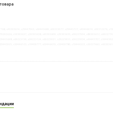
товара
768, s49393614, s29447043, s69445669, s09223077, s29445727, s49446014, s09312276, s1
79393636, s59393637, s39393638, s49393609, s29393610, s09227004, s89393612, s6922774
09445648, s69223159, s09223124, s69225931, s29225933, s09225934, s49445707, s5944592
s29445925, s39446123, s19409777, s09446619, s59409780, s19446322, s39227663, s6939361
ндации