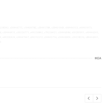
9238342, s09446775, s19409782, s39445784, s29401969, s09446153, s49401973,
6, s39446415, s59226771, s49226842, s79226421, s39446986, s09281901, s49446245,
4, s49330424, s59447447, s99312272, s59445716, s59446909, s39238336, s89446941,
3
IKEA