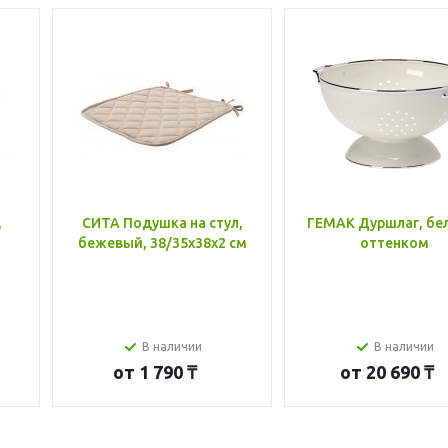
,
СИТА Подушка на стул,
ГЕМАК Дуршлаг, бе
бежевый, 38/35x38x2 см
оттенком
В наличии
В наличии
от
1 790 ₸
от
20 690 ₸