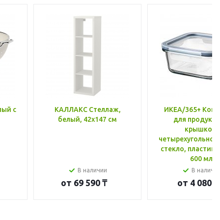
лый с
КАЛЛАКС Стеллаж,
ИКЕА/365+ Конт
белый, 42x147 см
для продукто
крышкой,
четырехугольной
стекло, пластик 
600 мл
В наличии
В наличи
от
69 590 ₸
от
4 080 ₸