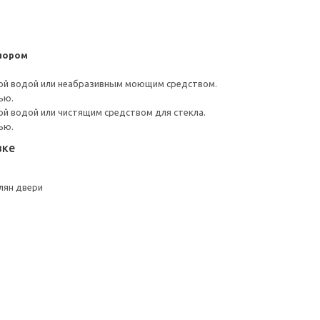
пором
ой водой или неабразивным моющим средством.
ью.
й водой или чистящим средством для стекла.
ью.
вке
лян двери