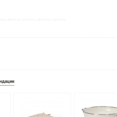
6986, s89444536, s49446245, s89445244, s69445669
ндации