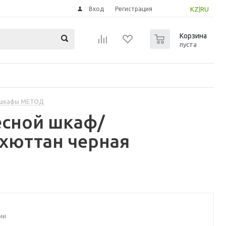
Вход
Регистрация
KZ
|
RU
0
Корзина
пуста
 шкафы МЕТОД
есной шкаф/
рхюттан черная
ии