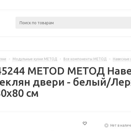
ухни
-
Модульные кухни МЕТОД
-
Все компоненты МЕТОД
-
Навесные
445244 METOD МЕТОД Нав
еклян двери - белый/Ле
0x80 см
Нет в налич