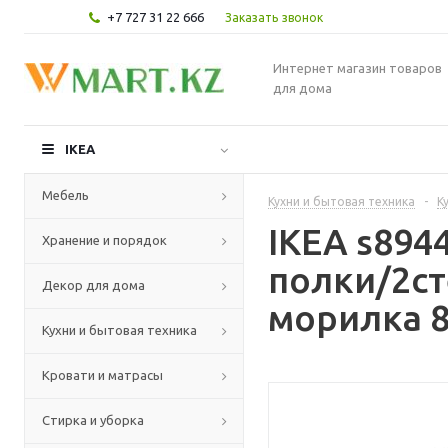
+7 727 31 22 666
Заказать звонок
Интернет магазин товаров
для дома
IKEA
Мебель
Кухни и бытовая техника
-
К
IKEA s89
Хранение и порядок
полки/2ст
Декор для дома
морилка 8
Кухни и бытовая техника
Кровати и матрасы
Стирка и уборка