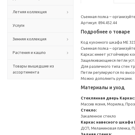
Летняя коллекция
Съемная полка – организуйт
Артикул: 894.452.44
Услуги
Подробнее о товаре
Зимняя коллекция
Код кухонного шкафа ME 32
Съемная полка – организуйт
Растения и кашпо
Каркас имеет устойчивую ко
Защелкивающиеся петли уста
Товары вышедшие из
Для различного типа стен т
ассортимента
Петли регулируются по высот
Можно дополнить ручками.
Материалы и уход
Стеклянная дверь
Каркас:
Массив ясеня, Морилка, Про
Стекло:
Закаленное стекло
Каркас навесного шкафа
ДСП, Меламиновая пленка, П
Задняя стенка: