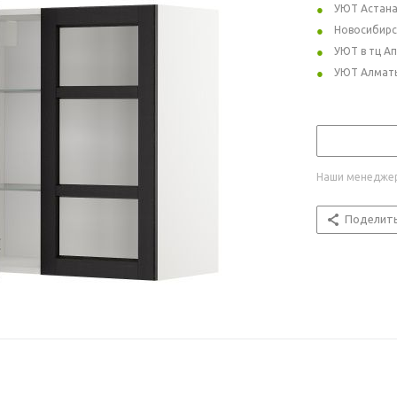
УЮТ Астан
Новосибирс
УЮТ в тц А
УЮТ Алмат
Наши менеджер
Поделит