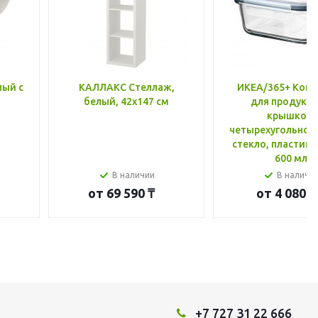
лый с
КАЛЛАКС Стеллаж,
ИКЕА/365+ Конт
белый, 42x147 см
для продукто
крышкой,
четырехугольной
стекло, пластик 
600 мл
В наличии
В наличи
от
69 590 ₸
от
4 080 ₸
+7 727 31 22 666