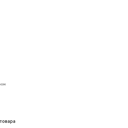
ром
товара