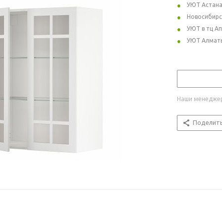
УЮТ Астан
Новосибирс
УЮТ в тц А
УЮТ Алмат
Наши менеджер
Поделит