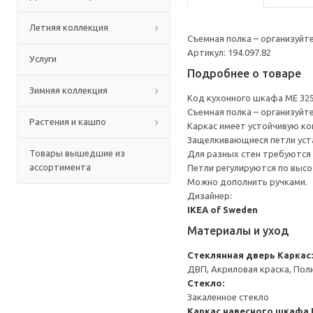
Летняя коллекция
Съемная полка – организуйт
Артикул: 194.097.82
Услуги
Подробнее о товаре
Зимняя коллекция
Код кухонного шкафа ME 32
Съемная полка – организуйт
Растения и кашпо
Каркас имеет устойчивую ко
Защелкивающиеся петли уста
Товары вышедшие из
Для разных стен требуются 
ассортимента
Петли регулируются по высот
Можно дополнить ручками.
Дизайнер:
IKEA of Sweden
Материалы и уход
Стеклянная дверь
Каркас:
ДВП, Акриловая краска, Пол
Стекло:
Закаленное стекло
Каркас навесного шкафа