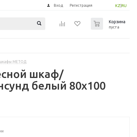
Вход
Регистрация
KZ
|
RU
0
Корзина
пуста
 шкафы МЕТОД
есной шкаф/
нсунд белый 80x100
ии