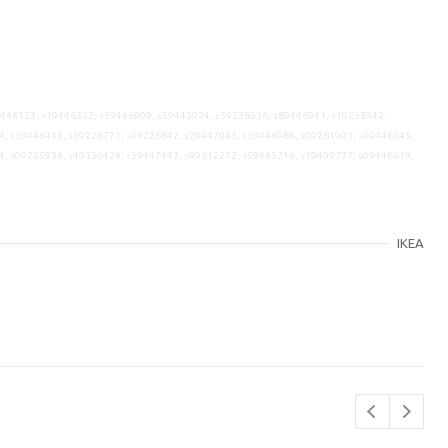
9446123, s19446322, s59446909, s59445924, s39238336, s89446941, s19238342,
4, s39446415, s59226771, s49226842, s29447043, s39446986, s09281901, s49446245,
4, s09225934, s49330424, s59447447, s99312272, s59445716, s19409777, s09446619,
IKEA