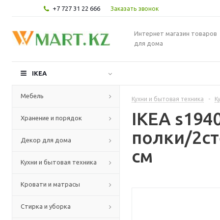
+7 727 31 22 666
Заказать звонок
Интернет магазин товаров
для дома
IKEA
Мебель
Кухни и бытовая техника
-
К
IKEA s19
Хранение и порядок
полки/2ст
Декор для дома
см
Кухни и бытовая техника
Кровати и матрасы
Стирка и уборка