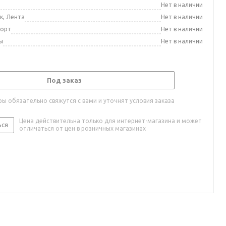
а
Нет в наличии
к, Лента
Нет в наличии
порт
Нет в наличии
ы
Нет в наличии
Под заказ
ы обязательно свяжутся с вами и уточнят условия заказа
Цена действительна только для интернет-магазина и может
ься
отличаться от цен в розничных магазинах