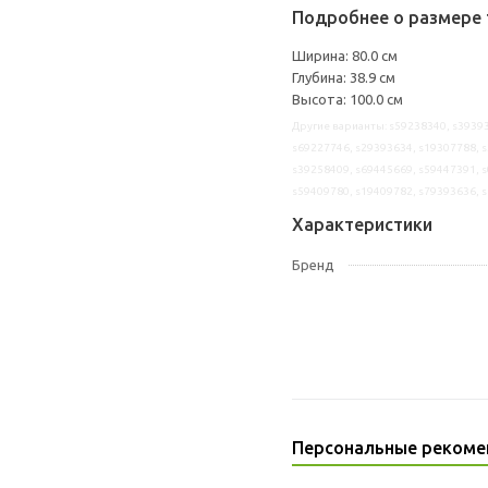
Подробнее о размере 
Ширина: 80.0 см
Глубина: 38.9 см
Высота: 100.0 см
Другие варианты: s59238340, s39393
s69227746, s29393634, s19307788, s
s39258409, s69445669, s59447391, s
s59409780, s19409782, s79393636, 
Характеристики
Бренд
Персональные рекоме