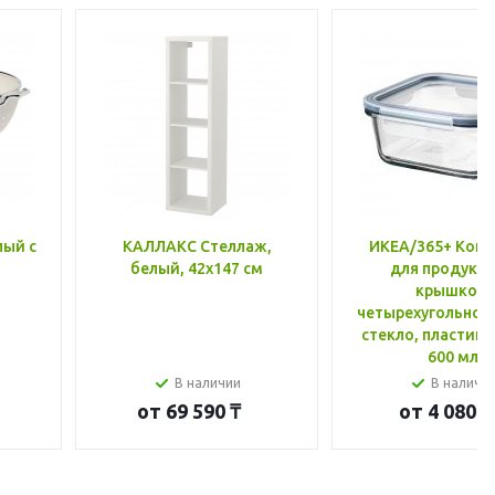
лый с
КАЛЛАКС Стеллаж,
ИКЕА/365+ Конт
белый, 42x147 см
для продукто
крышкой,
четырехугольной
стекло, пластик 
600 мл
В наличии
В наличи
от
69 590 ₸
от
4 080 ₸