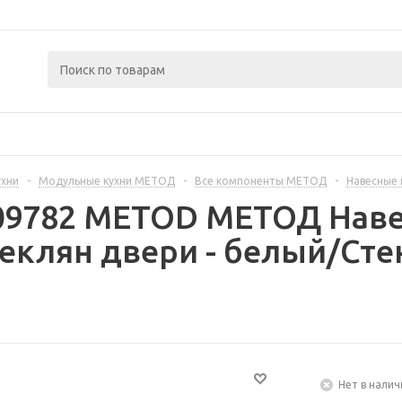
ухни
-
Модульные кухни МЕТОД
-
Все компоненты МЕТОД
-
Навесные
409782 METOD МЕТОД Нав
еклян двери - белый/Сте
Нет в налич