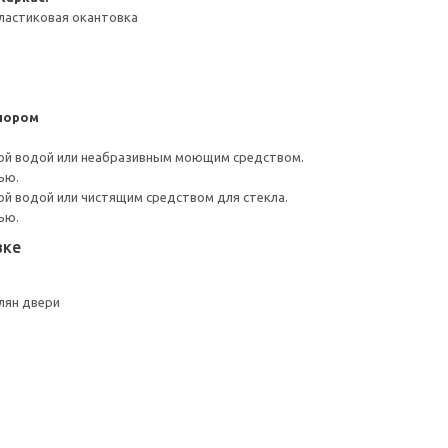
ластиковая окантовка
пором
ой водой или неабразивным моющим средством.
ью.
й водой или чистящим средством для стекла.
ью.
вке
лян двери