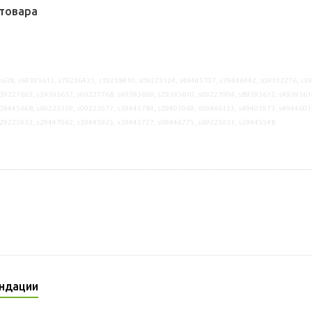
товара
638, s69393613, s79226421, s19258410, s09223124, s49445707, s79446442, s09312276, s3
39227663, s59393637, s09227768, s49393609, s29393610, s09227004, s89393612, s4939361
09445648, s69223159, s09223077, s39445784, s29401969, s09446153, s49401973, s4944601
s29225933, s29447062, s29445925, s29445727, s09446775, s69225931, s29445548
ндации