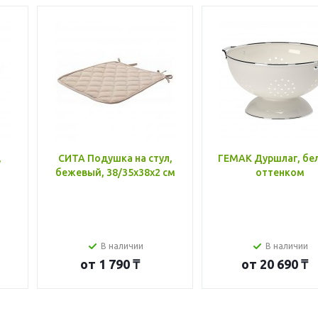
,
СИТА Подушка на стул,
ГЕМАК Дуршлаг, бе
бежевый, 38/35x38x2 см
оттенком
В наличии
В наличии
от
1 790 ₸
от
20 690 ₸