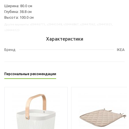
Ширина: 80.0 см
Глубина: 38.8 см
Высота: 100.0 см
Другие варианты: s09446775, s29445548, s59446867, s29447062, s29445925,
s39446123
Характеристики
Бренд
IKEA
Персональные рекомендации