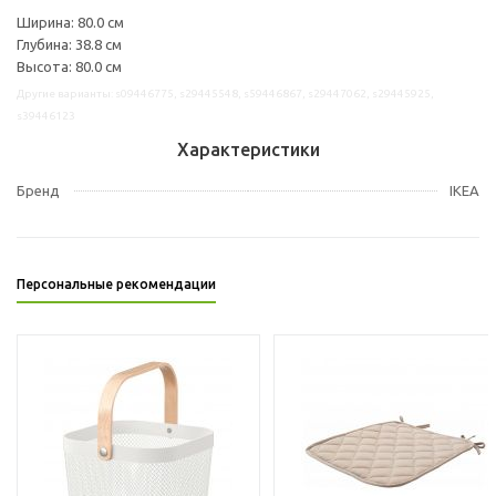
Ширина: 80.0 см
Глубина: 38.8 см
Высота: 80.0 см
Другие варианты: s09446775, s29445548, s59446867, s29447062, s29445925,
s39446123
Характеристики
Бренд
IKEA
Персональные рекомендации