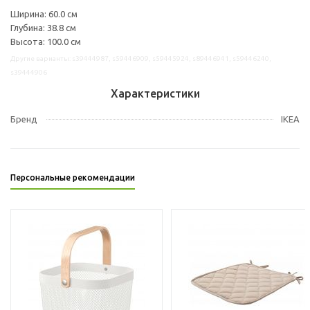
Ширина: 60.0 см
Глубина: 38.8 см
Высота: 100.0 см
Другие варианты: s39444987, s59446909, s59445924, s89446941, s59446240,
s39444906
Характеристики
Бренд
IKEA
Персональные рекомендации