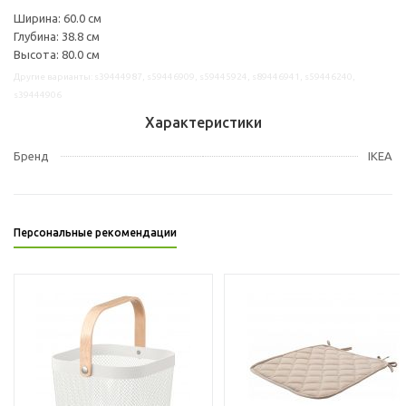
Ширина: 60.0 см
Глубина: 38.8 см
Высота: 80.0 см
Другие варианты: s39444987, s59446909, s59445924, s89446941, s59446240,
s39444906
Характеристики
Бренд
IKEA
Персональные рекомендации