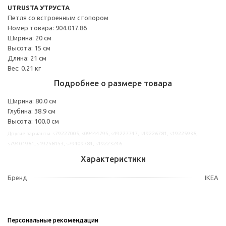
UTRUSTA УТРУСТА
Петля со встроенным стопором
Номер товара: 904.017.86
Ширина: 20 см
Высота: 15 см
Длина: 21 см
Вес: 0.21 кг
Подробнее о размере товара
Ширина: 80.0 см
Глубина: 38.9 см
Высота: 100.0 см
Другие варианты: s79227005, s09444795, s49227747, s49226781, s19225938,
s79401981, s19258453, s79409784, s19223246
Характеристики
Бренд
IKEA
Персональные рекомендации