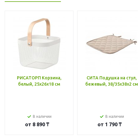
РИСАТОРП Корзина,
СИТА Подушка на стул,
белый, 25x26x18 см
бежевый, 38/35x38x2 см
В наличии
В наличии
от
8 890 ₸
от
1 790 ₸