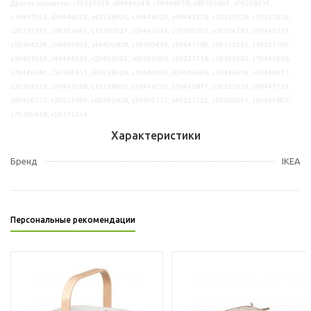
Другие варианты: s39227658, s09446148, s29446958, s89393607, s09226434,
s19447053, s09446073, s49258404, s39446929, s49447278, s29225928, s39227050,
s29227767, s89393645, s19300027, s09445634, s79300307, s09304281, s19445775,
s59304274, s09445832, s49409808, s79300454, s39447189, s39312265, s79227109,
s39401959, s49446523, s29402025, s09393606, s59227718, s19393620, s79445616,
s79446381, s59304311, s09238328, s19444950, s09446596, s29446519, s09444917,
s39304326, s09447058, s19258405, s19446765, s19445817, s09225929, s49447155,
s09409773, s29223199, s69393608, s59409775, s49223122, s29300041, s69409807,
s79300468, s59312354
Характеристики
Бренд
IKEA
Персональные рекомендации