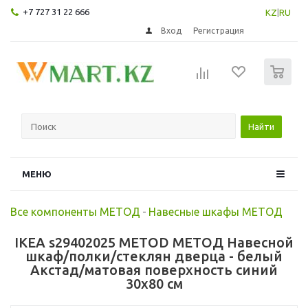
+7 727 31 22 666
KZ
|
RU
Вход
Регистрация
0
Найти
МЕНЮ
Все компоненты МЕТОД
-
Навесные шкафы МЕТОД
IKEA s29402025 METOD МЕТОД Навесной
шкаф/полки/стеклян дверца - белый
Акстад/матовая поверхность синий
30x80 см