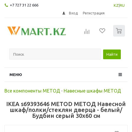
+7 727 31 22 666
KZ
|
RU
Вход
Регистрация
0
Найти
МЕНЮ
Все компоненты МЕТОД
-
Навесные шкафы МЕТОД
IKEA s69393646 METOD МЕТОД Навесной
шкаф/полки/стеклян дверца - белый/
Будбин серый 30x60 см