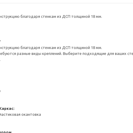
нструкцию благодаря стенкам из ДСП толщиной 18 мм.
7
нструкцию благодаря стенкам из ДСП толщиной 18 мм.
ребуются разные виды креплений. Выберите подходящие для ваших стен 
.
а
Каркас:
ластиковая окантовка
пором