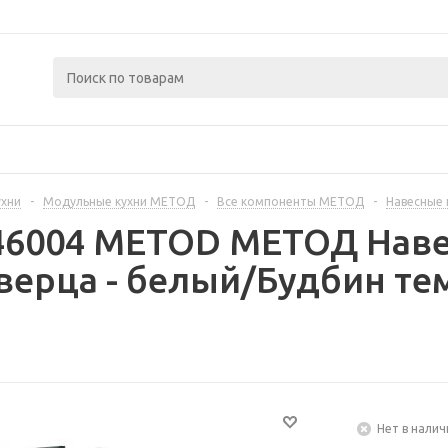
ухни
-
Модульные кухни МЕТОД
-
Все компоненты МЕТОД
-
Навесные
446004 METOD МЕТОД Нав
верца - белый/Будбин те
Нет в налич