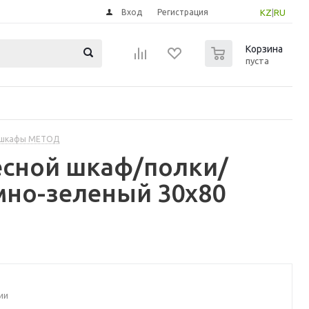
Вход
Регистрация
KZ
|
RU
0
Корзина
пуста
 шкафы МЕТОД
есной шкаф/полки/
мно-зеленый 30x80
ии