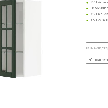
УЮТ Астан
Новосибирс
УЮТ в тц А
УЮТ Алмат
Наши менеджер
Поделит