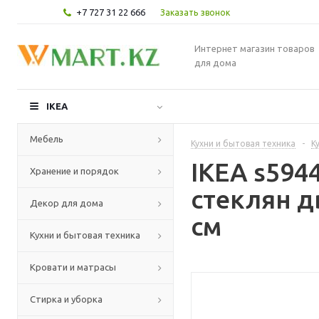
+7 727 31 22 666
Заказать звонок
Интернет магазин товаров
для дома
IKEA
Мебель
Кухни и бытовая техника
-
К
IKEA s59
Хранение и порядок
стеклян д
Декор для дома
см
Кухни и бытовая техника
Кровати и матрасы
Стирка и уборка