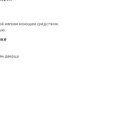
ой мягким моющим средством.
ью.
вке
ян дверца