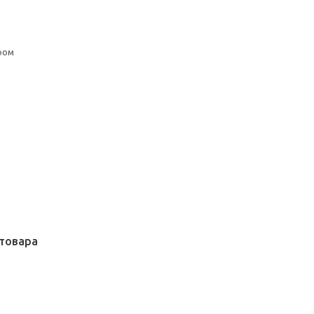
ром
товара