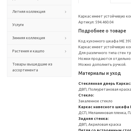
Летняя коллекция
Каркас имеет устойчивую ко
Артикул: 594.460.04
Услуги
Подробнее о товаре
Зимняя коллекция
Код кухонного шкафа ME 39
Каркас имеет устойчивую ко
Растения и кашпо
Для различного типа стен т
Ножки продаются отдельно
Товары вышедшие из
Можно дополнить ручкой.
ассортимента
Материалы и уход
Стеклянная дверь
Каркас:
ДВП, Полиуретановая краск
Стекло:
Закаленное стекло
Каркас навесного шкафа
ДСП, Меламиновая пленка, П
Задняя стенка:
ДВП, Акриловая краска
Петля со встроенным сто