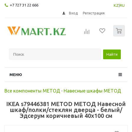
+7 727 31 22 666
KZ
|
RU
Вход
Регистрация
0
Найти
МЕНЮ
Все компоненты МЕТОД
-
Навесные шкафы МЕТОД
IKEA s79446381 METOD МЕТОД Навесной
шкаф/полки/стеклян дверца - белый/
Эдсерум коричневый 40x100 см