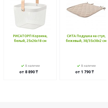
РИСАТОРП Корзина,
СИТА Подушка на стул,
белый, 25x26x18 см
бежевый, 38/35x38x2 см
В наличии
В наличии
от
8 890 ₸
от
1 790 ₸