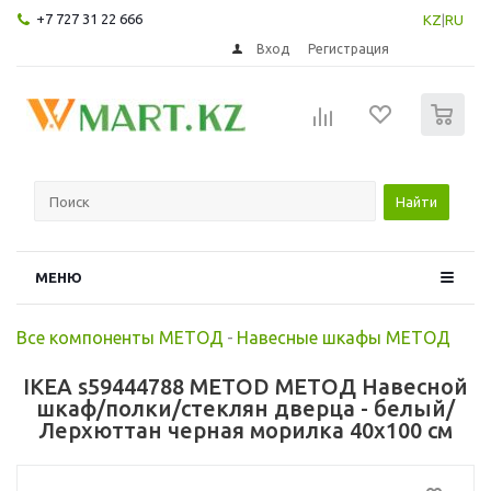
+7 727 31 22 666
KZ
|
RU
Вход
Регистрация
0
Найти
МЕНЮ
Все компоненты МЕТОД
-
Навесные шкафы МЕТОД
IKEA s59444788 METOD МЕТОД Навесной
шкаф/полки/стеклян дверца - белый/
Лерхюттан черная морилка 40x100 см