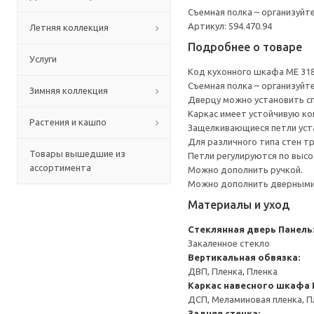
Съемная полка – организуйт
Артикул: 594.470.94
Летняя коллекция
Подробнее о товаре
Услуги
Код кухонного шкафа ME 31
Съемная полка – организуйт
Зимняя коллекция
Дверцу можно установить сп
Каркас имеет устойчивую ко
Растения и кашпо
Защелкивающиеся петли уста
Для различного типа стен т
Товары вышедшие из
Петли регулируются по высот
ассортимента
Можно дополнить ручкой.
Можно дополнить дверными 
Материалы и уход
Стеклянная дверь
Панель
Закаленное стекло
Вертикальная обвязка:
ДВП, Пленка, Пленка
Каркас навесного шкафа
ДСП, Меламиновая пленка, П
Задняя стенка: