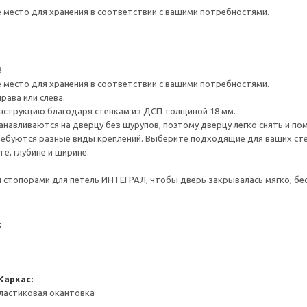
е место для хранения в соответствии с вашими потребностями.
8
е место для хранения в соответствии с вашими потребностями.
рава или слева.
нструкцию благодаря стенкам из ДСП толщиной 18 мм.
навливаются на дверцу без шурупов, поэтому дверцу легко снять и по
ребуются разные виды креплений. Выберите подходящие для ваших стен 
е, глубине и ширине.
стопорами для петель ИНТЕГРАЛ, чтобы дверь закрывалась мягко, бес
:
Каркас:
ластиковая окантовка