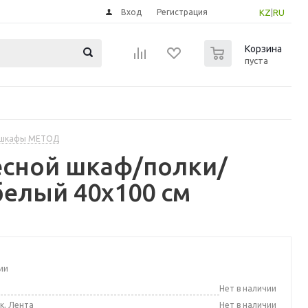
Вход
Регистрация
KZ
|
RU
0
Корзина
пуста
 шкафы МЕТОД
есной шкаф/полки/
белый 40x100 см
ии
а
Нет в наличии
к, Лента
Нет в наличии