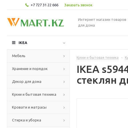
+7 727 31 22 666
Заказать звонок
Интернет магазин товаров
для дома
IKEA
Мебель
Кухни и бытовая техника
-
К
IKEA s59
Хранение и порядок
стеклян д
Декор для дома
Кухни и бытовая техника
Кровати и матрасы
Стирка и уборка