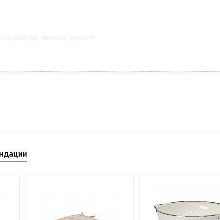
5193, s59447094, s89445970, s79445715
ндации