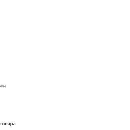
ром
товара