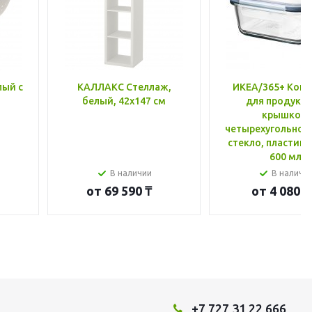
лый с
КАЛЛАКС Стеллаж,
ИКЕА/365+ Конт
белый, 42x147 см
для продукто
крышкой,
четырехугольной
стекло, пластик 
600 мл
В наличии
В наличи
от
69 590 ₸
от
4 080 ₸
+7 727 31 22 666