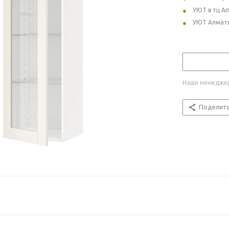
УЮТ в тц А
УЮТ Алмат
Наши менеджер
Поделит