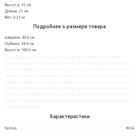
Высота: 15 см
Длина: 21 см
Вес: 0.21 кг
Подробнее о размере товара
Ширина: 40.0 см
Глубина: 38.9 см
Высота: 100.0 см
Другие варианты: s39227658, s09446148, s29446958, s89393607, s09226434,
s19447053, s09446073, s49258404, s39446929, s49447278, s29225928, s39227050,
s29227767, s89393645, s19300027, s09445634, s79300307, s09304281, s19445775,
s59304274, s09445832, s49409808, s79300454, s39447189, s39312265, s79227109,
s39401959, s49446523, s29402025, s09393606, s59227718, s19393620, s79445616,
s79446381, s59304311, s09238328, s19444950, s09446596, s29446519, s09444917,
s39304326, s09447058, s19258405, s19446765, s19445817, s09225929, s49447155,
s09409773, s29223199, s69393608, s59409775, s49223122, s29300041, s69409807,
s79300468, s59312354
Характеристики
Бренд
IKEA