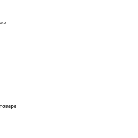
ром
товара