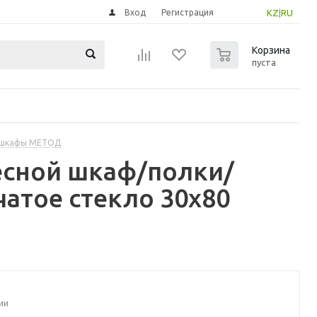
Вход
Регистрация
KZ
|
RU
0
Корзина
пуста
 шкафы МЕТОД
есной шкаф/полки/
атое стекло 30x80
ии