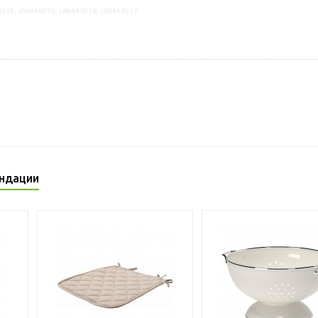
6519, s09446073, s89447078, s69447017
ндации