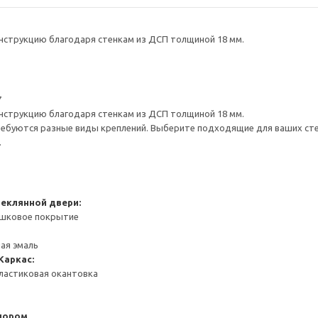
нструкцию благодаря стенкам из ДСП толщиной 18 мм.
7
нструкцию благодаря стенкам из ДСП толщиной 18 мм.
ребуются разные виды креплений. Выберите подходящие для ваших стен 
.
теклянной двери:
ошковое покрытие
ная эмаль
Каркас:
ластиковая окантовка
пором