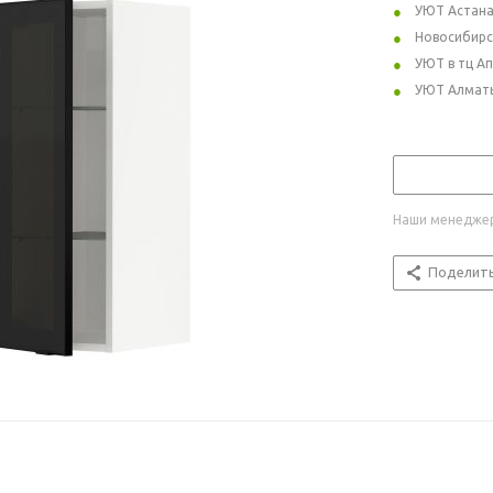
УЮТ Астан
Новосибирс
УЮТ в тц А
УЮТ Алмат
Наши менеджер
Поделит