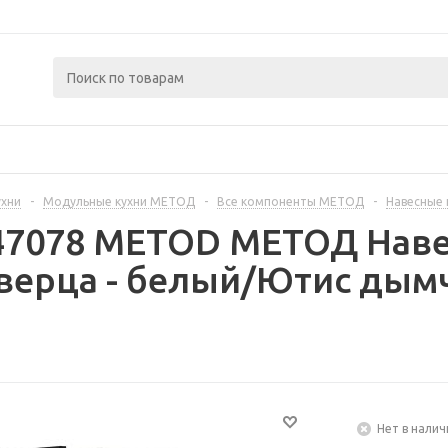
ухни
-
Модульные кухни МЕТОД
-
Все компоненты МЕТОД
-
Навесные
447078 METOD МЕТОД Нав
верца - белый/Ютис дымч
Нет в налич