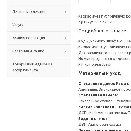
Летняя коллекция
Каркас имеет устойчивую ко
Артикул: 894.470.78
Услуги
Подробнее о товаре
Зимняя коллекция
Код кухонного шкафа ME 39
Каркас имеет устойчивую ко
Растения и кашпо
Для различного типа стен т
Ножки продаются отдельно
Товары вышедшие из
Ручка прилагается.
ассортимента
Материалы и уход
Стеклянная дверь
Рама с
Алюминий, Эпоксидное пор
Стеклянная панель:
Закаленное стекло, Стеклян
Каркас навесного шкафа
ДСП, Меламиновая пленка, П
Задняя стенка:
ДВП, Акриловая краска
Петля со встроенным сто