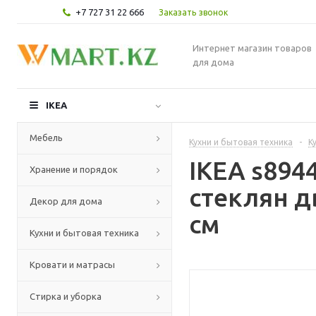
+7 727 31 22 666
Заказать звонок
Интернет магазин товаров
для дома
IKEA
Мебель
Кухни и бытовая техника
-
К
IKEA s89
Хранение и порядок
стеклян д
Декор для дома
см
Кухни и бытовая техника
Кровати и матрасы
Стирка и уборка