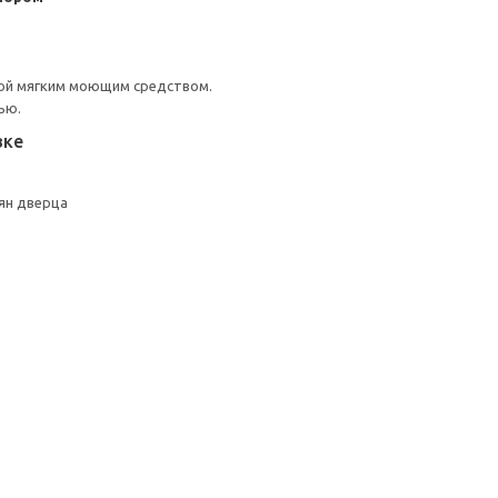
ой мягким моющим средством.
ью.
вке
ян дверца