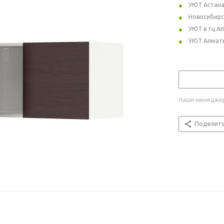
УЮТ Астан
Новосибирс
УЮТ в тц А
УЮТ Алмат
Наши менеджер
Поделит