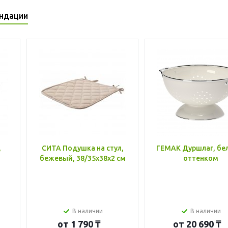
ндации
,
СИТА Подушка на стул,
ГЕМАК Дуршлаг, бе
бежевый, 38/35x38x2 см
оттенком
В наличии
В наличии
от
1 790 ₸
от
20 690 ₸