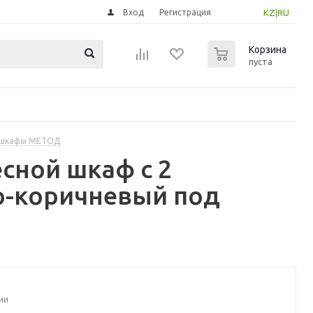
Вход
Регистрация
KZ
|
RU
0
Корзина
пуста
 шкафы МЕТОД
сной шкаф с 2
о-коричневый под
ии