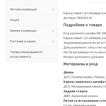
Летняя коллекция
Каркас имеет устойчивую ко
Артикул: 094.459.26
Услуги
Подробнее о товаре
Зимняя коллекция
Код кухонного шкафа ME 30
Каркас имеет устойчивую ко
Растения и кашпо
Защелкивающиеся петли уста
Для различного типа стен т
Товары вышедшие из
Петли регулируются по высот
ассортимента
Можно дополнить ручками.
Материалы и уход
Дверь
ДСП, Полипропилен, Пленка,
Каркас навесного шкафа
ДСП, Меламиновая пленка, П
Задняя стенка:
ДВП, Акриловая краска
Петля со встроенным сто
Сталь, Никелирование