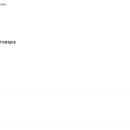
ром
товара