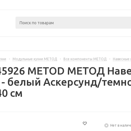
ухни
-
Модульные кухни МЕТОД
-
Все компоненты МЕТОД
-
Навесные
45926 METOD МЕТОД Наве
 - белый Аскерсунд/темн
40 см
Нет в налич