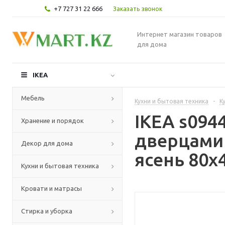
+7 727 31 22 666
Заказать звонок
Интернет магазин товаров
для дома
IKEA
Мебель
Кухни и бытовая техника
-
К
IKEA s094
Хранение и порядок
дверцами
Декор для дома
ясень 80x
Кухни и бытовая техника
Кровати и матрасы
Стирка и уборка