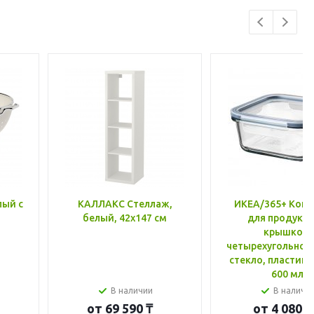
лый с
КАЛЛАКС Стеллаж,
ИКЕА/365+ Конт
белый, 42x147 см
для продукто
крышкой,
четырехугольной
стекло, пластик 
600 мл
В наличии
В наличи
от
69 590 ₸
от
4 080 ₸