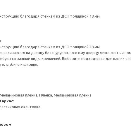
нструкцию благодаря стенкам из ДСП толщиной 18 мм.
8
нструкцию благодаря стенкам из ДСП толщиной 18 мм.
навливаются на дверцу без шурупов, поэтому дверцу легко снять и по
ребуются разные виды креплений. Выберите подходящие для ваших стен 
е, глубине и ширине.
 Меламиновая пленка, Пленка, Меламиновая пленка
Каркас:
ластиковая окантовка
пором