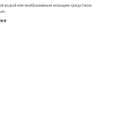
ой водой или неабразивным моющим средством.
ью.
вке
и