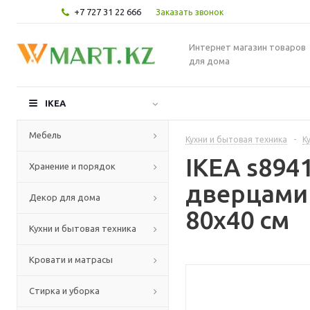
+7 727 31 22 666
Заказать звонок
Интернет магазин товаров
для дома
IKEA
Мебель
Кухни и бытовая техника
-
К
IKEA s894
Хранение и порядок
дверцами 
Декор для дома
80x40 см
Кухни и бытовая техника
Кровати и матрасы
Стирка и уборка