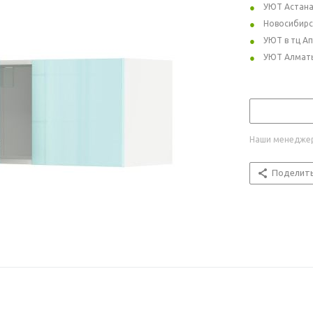
УЮТ Астан
Новосибирс
УЮТ в тц А
УЮТ Алмат
Наши менеджер
Поделит