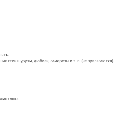
мыть.
 стен шурупы, дюбели, саморезы и т. п. (не прилагаются).
 окантовка