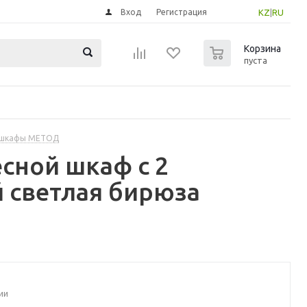
Вход
Регистрация
KZ
|
RU
0
Корзина
пуста
 шкафы МЕТОД
сной шкаф с 2
 светлая бирюза
ии