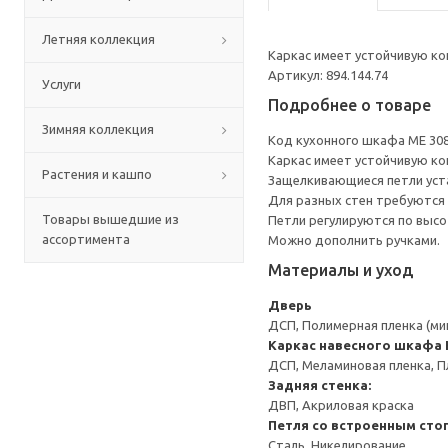
Летняя коллекция
Каркас имеет устойчивую ко
Артикул: 894.144.74
Услуги
Подробнее о товаре
Зимняя коллекция
Код кухонного шкафа ME 30
Каркас имеет устойчивую ко
Растения и кашпо
Защелкивающиеся петли уста
Для разных стен требуются 
Товары вышедшие из
Петли регулируются по высот
ассортимента
Можно дополнить ручками.
Материалы и уход
Дверь
ДСП, Полимерная пленка (ми
Каркас навесного шкафа
ДСП, Меламиновая пленка, П
Задняя стенка:
ДВП, Акриловая краска
Петля со встроенным сто
Сталь, Никелирование