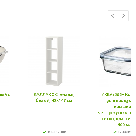
лый с
КАЛЛАКС Стеллаж,
ИКЕА/365+ Конт
белый, 42x147 см
для продукто
крышкой,
четырехугольной
стекло, пластик 
600 мл
В наличии
В наличи