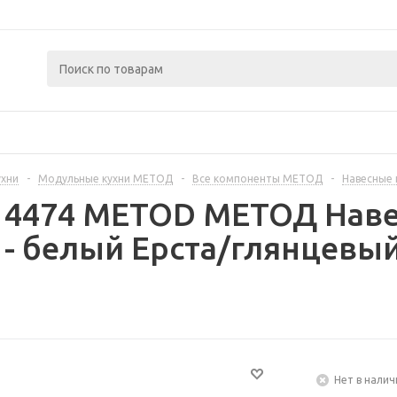
ухни
-
Модульные кухни МЕТОД
-
Все компоненты МЕТОД
-
Навесные
14474 METOD МЕТОД Наве
- белый Ерста/глянцевый
Нет в налич