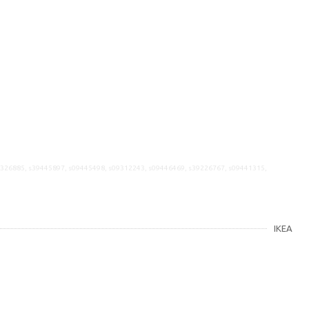
9326885, s39445897, s09445498, s09312243, s09446469, s39226767, s09441315,
IKEA