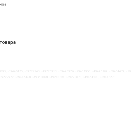
ром
товара
393, s39446175, s39227743, s49225913, s09445926, s29401950, s49446194, s89414474, s2
s39222972, s89446168, s19310088, s19240694, s39225070, s49414193, s29446270