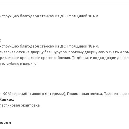
нструкцию благодаря стенкам из ДСП толщиной 18 мм.
8
нструкцию благодаря стенкам из ДСП толщиной 18 мм.
навливаются на дверцу без шурупов, поэтому дверцу легко снять и по
различные крепежные приспособления. Подберите подходящие для ваших
е, глубине и ширине.
н. 90 % переработанного материала), Полимерная пленка, Пластиковая
Каркас:
ластиковая окантовка
пором