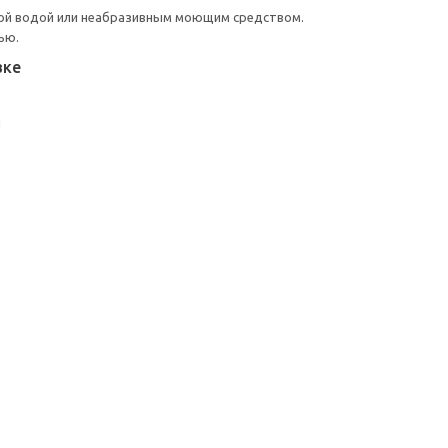
ой водой или неабразивным моющим средством.
ью.
вке
и