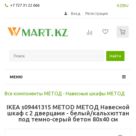
+7 727 31 22 666
KZ
|
RU
Вход
Регистрация
0
Найти
МЕНЮ
Все компоненты МЕТОД
-
Навесные шкафы МЕТОД
IKEA s09441315 METOD МЕТОД Навесной
шкаф с 2 дверцами - белый/кальхюттан
под темно-серый бетон 80x40 см