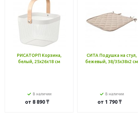
РИСАТОРП Корзина,
СИТА Подушка на стул,
белый, 25x26x18 см
бежевый, 38/35x38x2 см
В наличии
В наличии
от
8 890 ₸
от
1 790 ₸