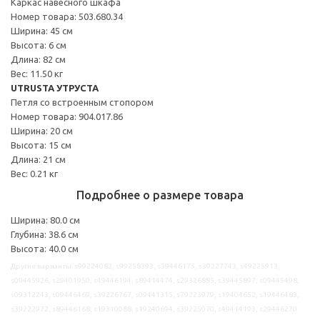
Каркас навесного шкафа
Номер товара: 503.680.34
Ширина: 45 см
Высота: 6 см
Длина: 82 см
Вес: 11.50 кг
UTRUSTA УТРУСТА
Петля со встроенным стопором
Номер товара: 904.017.86
Ширина: 20 см
Высота: 15 см
Длина: 21 см
Вес: 0.21 кг
Подробнее о размере товара
Ширина: 80.0 см
Глубина: 38.6 см
Высота: 40.0 см
Другие варианты: s99224082, s99258393, s39446175, s39227743, s49225913,
s09445926, s29401950, s49446194, s89414474, s29326885, s39445897, s09445498,
s09312243, s09446469, s39226767, s09441315, s79223979, s19404652, s19446483,
s39222972, s89446168, s19310088, s19240694, s39225070, s49414193, s29446270