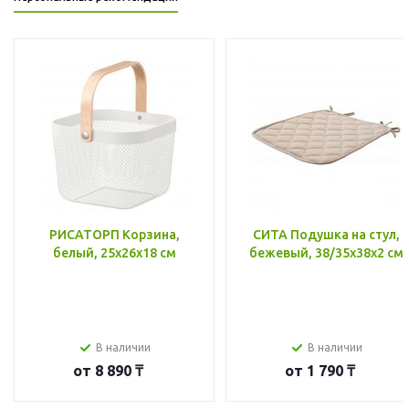
РИСАТОРП Корзина,
СИТА Подушка на стул,
белый, 25x26x18 см
бежевый, 38/35x38x2 см
В наличии
В наличии
от
8 890 ₸
от
1 790 ₸