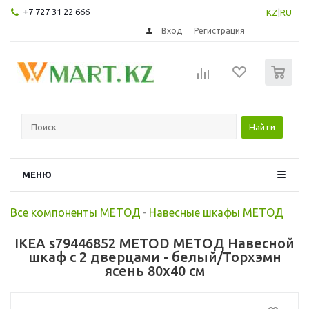
+7 727 31 22 666
KZ
|
RU
Вход
Регистрация
0
Найти
МЕНЮ
Все компоненты МЕТОД
-
Навесные шкафы МЕТОД
IKEA s79446852 METOD МЕТОД Навесной
шкаф с 2 дверцами - белый/Торхэмн
ясень 80x40 см