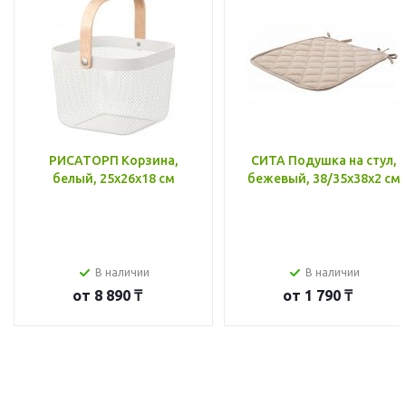
РИСАТОРП Корзина,
СИТА Подушка на стул,
белый, 25x26x18 см
бежевый, 38/35x38x2 см
В наличии
В наличии
от
8 890 ₸
от
1 790 ₸