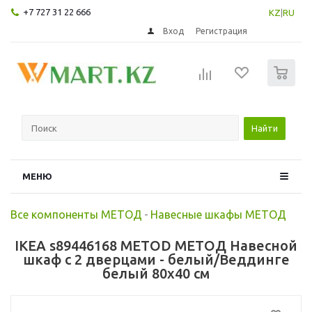
+7 727 31 22 666
KZ
|
RU
Вход
Регистрация
0
Найти
МЕНЮ
Все компоненты МЕТОД
-
Навесные шкафы МЕТОД
IKEA s89446168 METOD МЕТОД Навесной
шкаф с 2 дверцами - белый/Веддинге
белый 80x40 см