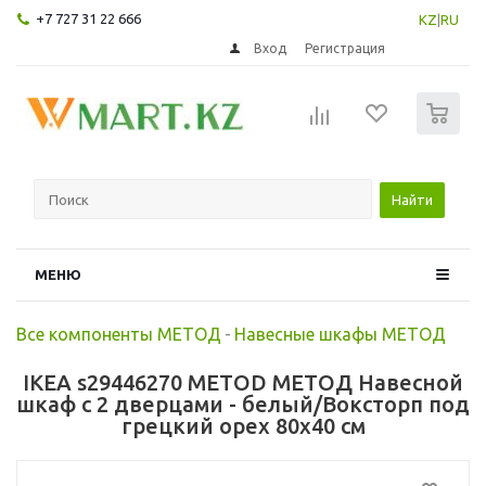
+7 727 31 22 666
KZ
|
RU
Вход
Регистрация
0
Найти
МЕНЮ
Все компоненты МЕТОД
-
Навесные шкафы МЕТОД
IKEA s29446270 METOD МЕТОД Навесной
шкаф с 2 дверцами - белый/Воксторп под
грецкий орех 80x40 см