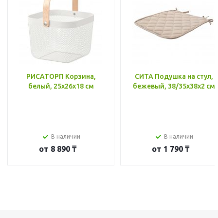
РИСАТОРП Корзина,
СИТА Подушка на стул,
белый, 25x26x18 см
бежевый, 38/35x38x2 см
В наличии
В наличии
от
8 890 ₸
от
1 790 ₸