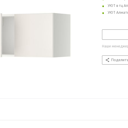
УЮТ в тц А
УЮТ Алмат
Наши менеджер
Поделит