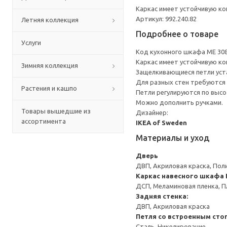
Каркас имеет устойчивую ко
Артикул: 992.240.82
Летняя коллекция
Подробнее о товаре
Услуги
Код кухонного шкафа ME 30
Каркас имеет устойчивую ко
Зимняя коллекция
Защелкивающиеся петли уста
Для разных стен требуются 
Растения и кашпо
Петли регулируются по высот
Можно дополнить ручками.
Товары вышедшие из
Дизайнер:
ассортимента
IKEA of Sweden
Материалы и уход
Дверь
ДВП, Акриловая краска, Пол
Каркас навесного шкафа
ДСП, Меламиновая пленка, П
Задняя стенка:
ДВП, Акриловая краска
Петля со встроенным сто
Сталь, Никелирование