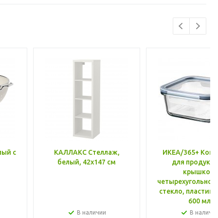
лый с
КАЛЛАКС Стеллаж,
ИКЕА/365+ Конт
белый, 42x147 см
для продукто
крышкой,
четырехугольной
стекло, пластик 
600 мл
В наличии
В наличи