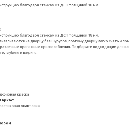
нструкцию благодаря стенкам из ДСП толщиной 18 мм.
8
нструкцию благодаря стенкам из ДСП толщиной 18 мм.
навливаются на дверцу без шурупов, поэтому дверцу легко снять и по
различные крепежные приспособления. Подберите подходящие для ваших
е, глубине и ширине.
иэфирная краска
Каркас:
ластиковая окантовка
пором