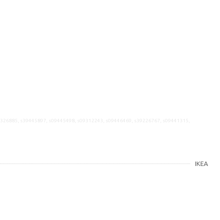
9326885, s39445897, s09445498, s09312243, s09446469, s39226767, s09441315,
IKEA