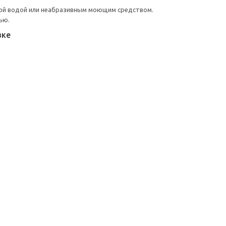
ой водой или неабразивным моющим средством.
ью.
вке