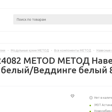
ухни
-
Модульные кухни МЕТОД
-
Все компоненты МЕТОД
-
Навесные
24082 METOD МЕТОД Наве
 белый/Веддинге белый 
Нет в налич
УЮТ Астан
Новосибирс