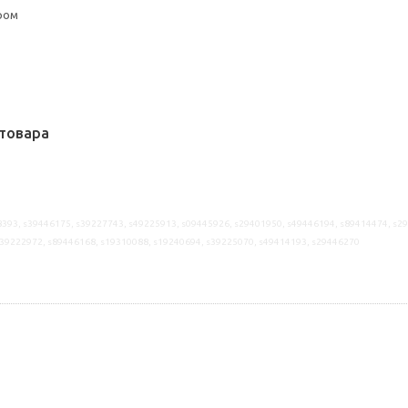
ром
товара
393, s39446175, s39227743, s49225913, s09445926, s29401950, s49446194, s89414474, s2
s39222972, s89446168, s19310088, s19240694, s39225070, s49414193, s29446270