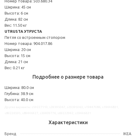
Номер товара: 503.680.34
Ширина: 45 см
Высота: 6 см
Длина: 82 см
Вес: 11.50 кг
UTRUSTA УТРУСТА
Петля со встроенным стопором
Номер товара: 904.017.86
Ширина: 20 см
Высота: 15 см
Длина: 21 см
Вес: 0.21 кг
Подробнее о размере товара
Ширина: 80.0 см
Глубина: 38.9 см
Высота: 40.0 см
Другие варианты: s59227110, s39395067, s29395063, s19447086, s19446831,
s89226595, s89446427, s39409776, s69222942, s59446631
Характеристики
Бренд
IKEA