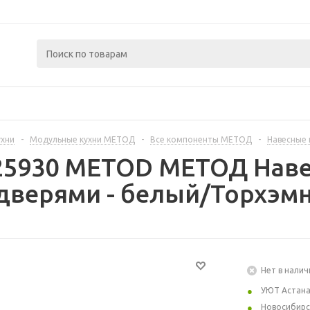
ухни
-
Модульные кухни МЕТОД
-
Все компоненты МЕТОД
-
Навесные
25930 METOD МЕТОД Наве
дверями - белый/Торхэмн
Нет в налич
УЮТ Астан
Новосибирс