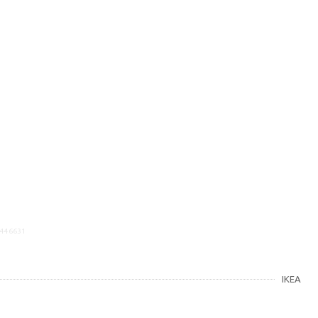
9446631
IKEA