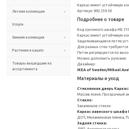
Каркас имеет устойчивую ко
Артикул: 892.259.30
Летняя коллекция
Подробнее о товаре
Услуги
Код кухонного шкафа ME 31
Каркас имеет устойчивую ко
Зимняя коллекция
Защелкивающиеся петли уста
Для разных стен требуются 
Растения и кашпо
Петли регулируются по высот
Можно дополнить ручками.
Товары вышедшие из
Дизайнер:
ассортимента
IKEA of Sweden/Mikael Axe
Материалы и уход
Стеклянная дверь
Каркас:
Массив ясеня, Прозрачный а
Стекло:
Закаленное стекло
Каркас навесного шкафа
ДСП, Меламиновая пленка, П
Задняя стенка:
ДВП, Акриловая краска