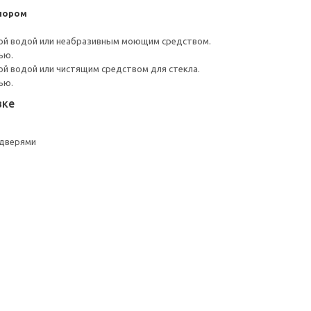
пором
ой водой или неабразивным моющим средством.
ью.
й водой или чистящим средством для стекла.
ью.
вке
 дверями