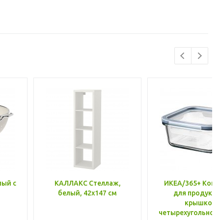
лый с
КАЛЛАКС Стеллаж,
ИКЕА/365+ Конт
белый, 42x147 см
для продукто
крышкой,
четырехугольной