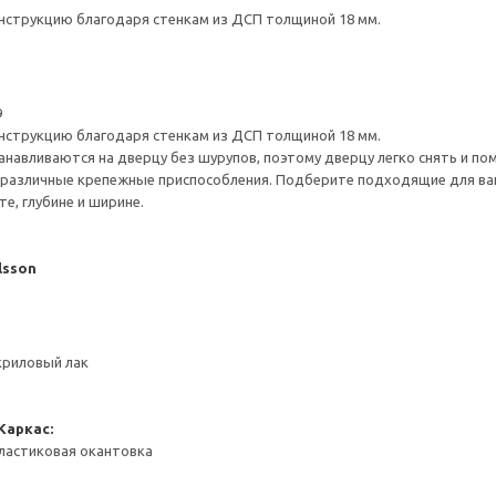
нструкцию благодаря стенкам из ДСП толщиной 18 мм.
9
нструкцию благодаря стенкам из ДСП толщиной 18 мм.
навливаются на дверцу без шурупов, поэтому дверцу легко снять и по
различные крепежные приспособления. Подберите подходящие для ваших
е, глубине и ширине.
lsson
криловый лак
Каркас:
ластиковая окантовка