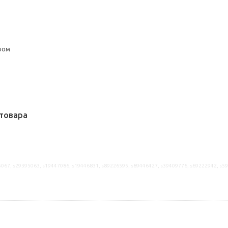
ром
товара
5067, s29395063, s19447086, s19446831, s89226595, s89446427, s39409776, s69222942, s5