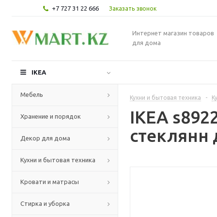
+7 727 31 22 666
Заказать звонок
Интернет магазин товаров
для дома
IKEA
Мебель
Кухни и бытовая техника
-
К
IKEA s892
Хранение и порядок
стеклянн 
Декор для дома
Кухни и бытовая техника
Кровати и матрасы
Стирка и уборка