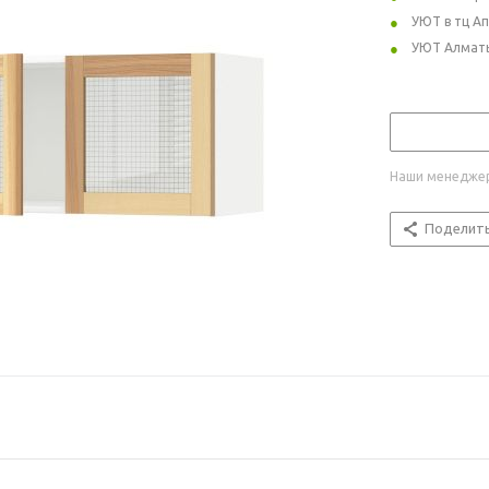
УЮТ в тц А
УЮТ Алмат
Наши менеджер
Поделит