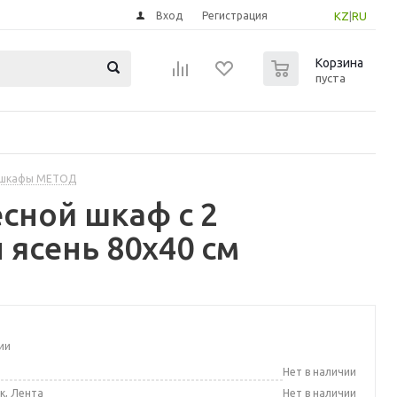
Вход
Регистрация
KZ
|
RU
0
Корзина
пуста
 шкафы МЕТОД
сной шкаф с 2
 ясень 80x40 см
ии
а
Нет в наличии
к, Лента
Нет в наличии