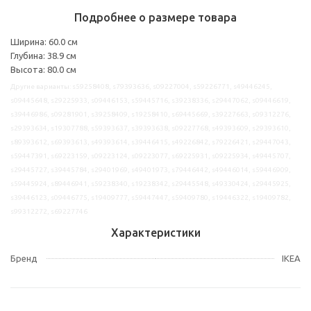
Подробнее о размере товара
Ширина: 60.0 см
Глубина: 38.9 см
Высота: 80.0 см
Другие варианты: s59258408, s79393636, s09227004, s59226771, s49446245,
s09445648, s29225933, s09446153, s59445716, s39238336, s29447062, s09446619,
s39446986, s09281901, s39258409, s19258410, s69445669, s39227663, s09312276,
s29393634, s19307788, s59393637, s39393638, s09227768, s49393609, s29393610,
s89393612, s69393613, s49393614, s39446415, s49226842, s79226421, s29447043,
s59447391, s69223159, s09223124, s09223077, s69225931, s09225934, s49445707,
s29445727, s39445784, s29401969, s49401973, s79446442, s49446014, s59446909,
s59445924, s89446941, s59238340, s19238342, s29445548, s49330424, s29445925,
s39446123, s09446775, s19409777, s59447447, s59409780, s19446322, s19409782,
s99312272, s69227746
Характеристики
Бренд
IKEA