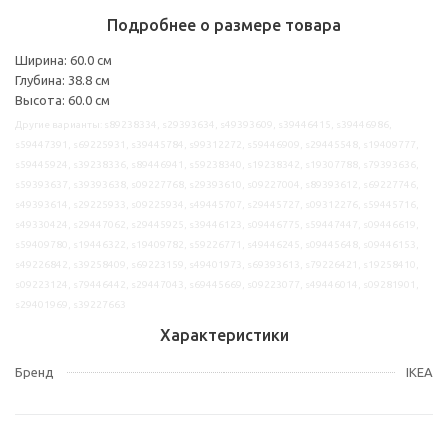
Подробнее о размере товара
Ширина: 60.0 см
Глубина: 38.8 см
Высота: 60.0 см
Другие варианты: s89238334, s29393634, s49393609, s39446415, s39446986,
s59447391, s69225931, s39445784, s99312272, s59446909, s29445548, s19409777,
s59445924, s39238336, s89446941, s59238340, s19238342, s19307788, s79393636,
s59393637, s39393638, s09227768, s29393610, s09227004, s89393612, s69227746,
s49393614, s29225933, s09225934, s49445707, s29445727, s09312276, s59445716,
s49330424, s29447062, s29445925, s39446123, s09446775, s59447447, s09446619,
s59409780, s19446322, s19409782, s59226771, s49446245, s09445648, s09446153,
s49226842, s39258409, s69223159, s49401973, s69393613, s79226421, s19258410,
s09223124, s79446442, s29447043, s69445669, s09223077, s49446014, s09281901,
s29401969, s39227663
Характеристики
Бренд
IKEA