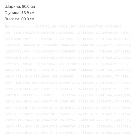
Ширина: 80.0 см
Глубина: 38.9 см
Высота: 80.0 см
Другие варианты: s19227051, s29447298, s19312252, s09227080, s09226839,
s39445864, s79223644, s29445807, s29446821, s79446692, s29414486, s09445097,
s19306840, s49441318, s09258397, s49232273, s09404662, s39446156, s09223157,
s59446216, s49446434, s39240688, s69446466, s79414196, s09224312, s19446713,
s39227012, s09444903, s09300320, s19446987, s09326886, s19446398, s09447162,
s49326894, s39312246, s49446877, s59312293, s29312299, s59447428, s59227662,
s29446595, s19300051, s09226679, s19226768, s19446647, s19302050, s49445651,
s49445948, s29287638, s29287657, s09333288, s19444484, s19445539, s29446251,
s09401951, s89401952, s39401983, s69445891, s19446925, s89400962, s79447451,
s09444804, s79218567, s09446233, s19446732, s79446395, s49447438, s19445214,
s19317631, s19317688, s89441316, s69441317, s69441322, s29441324, s79258394,
s29258396, s09301522, s39301530, s39232264, s29232269, s39446509, s59445919,
s29404656, s49404660, s79447168, s19404685, s29223156, s99223073, s79446183,
s09445525, s19446242, s59446424, s89300552, s09445672, s09444781, s49445905,
s39446335, s19299967, s09444842, s49446702, s69447135, s19446082, s49224310,
s29224311, s29447364, s09447261, s69232267, s09409768, s99225915, s39446873,
s69301048, s29301050, s19445723, s29409767, s29225914, s79310090, s49299881,
s29409786, s49301596, s39310148, s19299892, s19446930, s59447292, s29310158