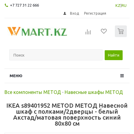
+7 727 31 22 666
KZ
|
RU
Вход
Регистрация
0
Найти
МЕНЮ
Все компоненты МЕТОД
-
Навесные шкафы МЕТОД
IKEA s89401952 METOD МЕТОД Навесной
шкаф с полками/2дверцы - белый
Акстад/матовая поверхность синий
80x80 см