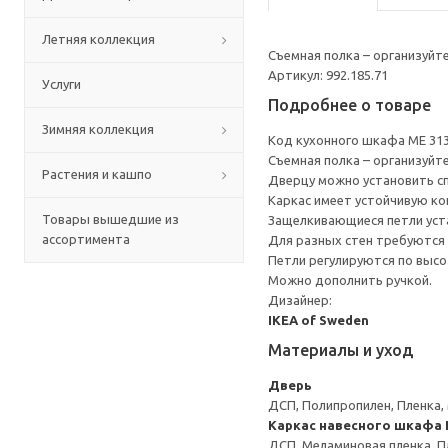
Летняя коллекция
Съемная полка – организуйт
Артикул: 992.185.71
Услуги
Подробнее о товаре
Зимняя коллекция
Код кухонного шкафа ME 31
Съемная полка – организуйт
Растения и кашпо
Дверцу можно установить сп
Каркас имеет устойчивую ко
Товары вышедшие из
Защелкивающиеся петли уста
ассортимента
Для разных стен требуются 
Петли регулируются по высот
Можно дополнить ручкой.
Дизайнер:
IKEA of Sweden
Материалы и уход
Дверь
ДСП, Полипропилен, Пленка,
Каркас навесного шкафа
ДСП, Меламиновая пленка, П