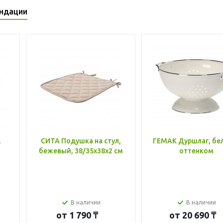
ндации
,
СИТА Подушка на стул,
ГЕМАК Дуршлаг, бе
бежевый, 38/35x38x2 см
оттенком
В наличии
В наличии
от
1 790 ₸
от
20 690 ₸