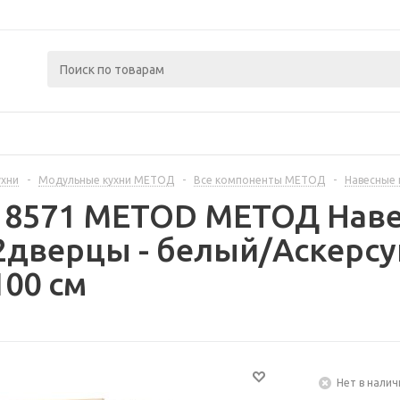
ухни
-
Модульные кухни МЕТОД
-
Все компоненты МЕТОД
-
Навесные
218571 METOD МЕТОД Наве
2дверцы - белый/Аскерсу
100 см
Нет в налич