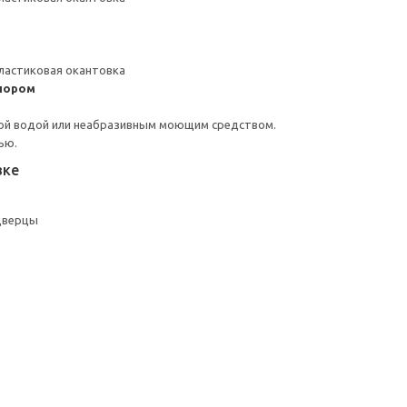
ластиковая окантовка
пором
ой водой или неабразивным моющим средством.
ью.
вке
дверцы