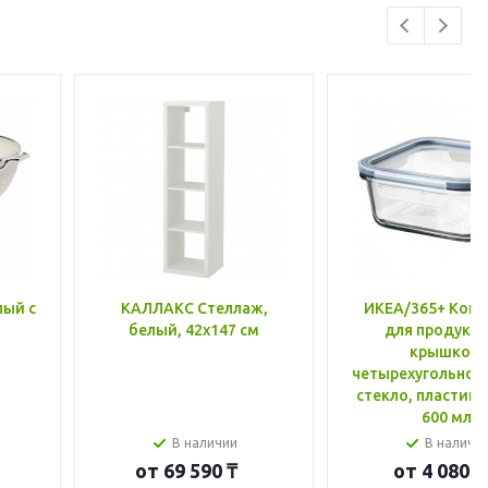
лый с
КАЛЛАКС Стеллаж,
ИКЕА/365+ Конт
белый, 42x147 см
для продукто
крышкой,
четырехугольной
стекло, пластик 
600 мл
В наличии
В наличи
от
69 590 ₸
от
4 080 ₸