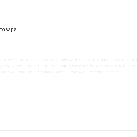
товара
960, s29312256, s59227129, s49227766, s19226829, s79223776, s09447440, s19401955, s9
29225075, s39414198, s19445761, s59223980, s39445581, s29446878, s09226976, s5922765
s29447279, s59225917, s19310130, s79447149, s49445726, s59414197, s19447393