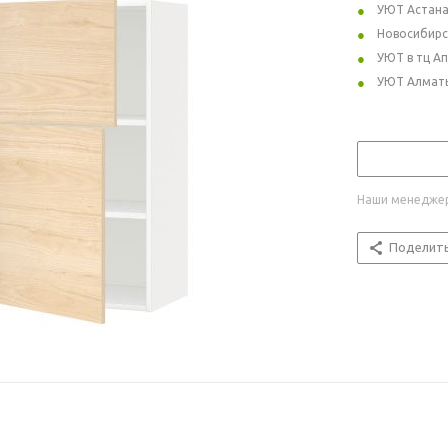
УЮТ Астан
Новосибирс
УЮТ в тц А
УЮТ Алмат
Наши менеджер
Поделит