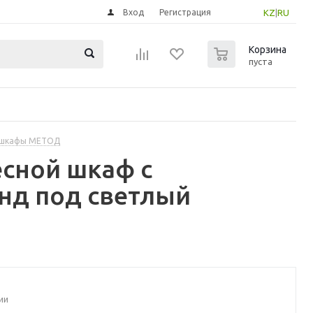
Вход
Регистрация
KZ
|
RU
0
Корзина
пуста
 шкафы МЕТОД
сной шкаф с
нд под светлый
ии