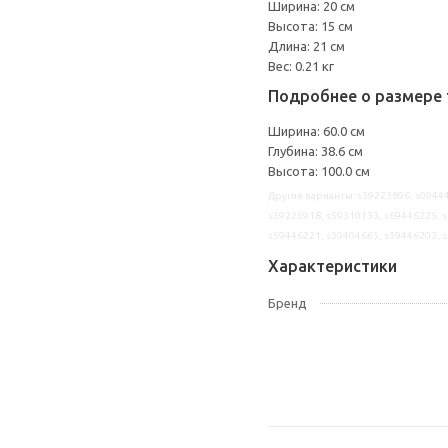
Ширина: 20 см
Высота: 15 см
Длина: 21 см
Вес: 0.21 кг
Подробнее о размере 
Ширина: 60.0 см
Глубина: 38.6 см
Высота: 100.0 см
Другие варианты: s39223896, s09444
s39225918, s59310133, s69446225, s
s59446221, s39404665, s39446203, 
Характеристики
Бренд