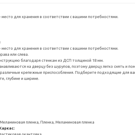
е место для хранения в соответствии с вашими потребностями.
3
е место для хранения в соответствии с вашими потребностями.
рава или слева.
нструкцию благодаря стенкам из ДСП толщиной 18 мм.
навливаются на дверцу без шурупов, поэтому дверцу легко снять и по
различные крепежные приспособления. Подберите подходящие для ваших
е, глубине и ширине.
 Меламиновая пленка, Пленка, Меламиновая пленка
Каркас:
ластиковая окантовка