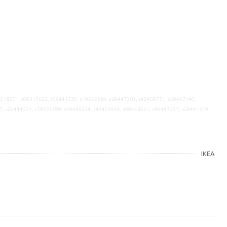
9218571, s09317622, s09441320, s19232284, s69447381, s49409771, s69447140,
7, s29444501, s79225799, s49446354, s49401954, s09445021, s49447297, s29441319,
IKEA