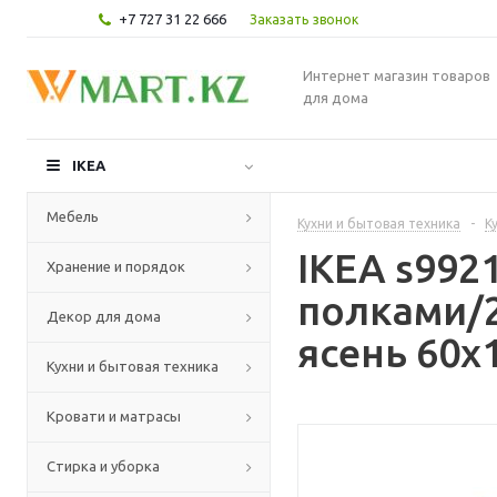
+7 727 31 22 666
Заказать звонок
Интернет магазин товаров
для дома
IKEA
Мебель
Кухни и бытовая техника
-
К
IKEA s99
Хранение и порядок
полками/
Декор для дома
ясень 60x
Кухни и бытовая техника
Кровати и матрасы
Стирка и уборка