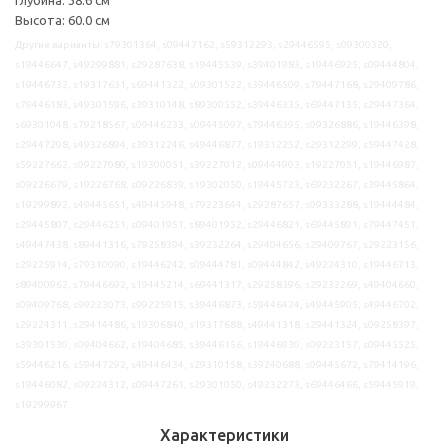
Высота: 60.0 см
Другие варианты: s79301364, s09447162, s59312293, s29446595, s09300320,
s19446647, s49299881, s29287638, s19445539, s39401983, s19446925, s09444804,
s19446732, s19317631, s69441322, s09301522, s39446509, s79447168, s29409786,
s79446183, s49301596, s39310148, s89300552, s39446335, s69447135, s29447364,
s69301048, s79218567, s09446233, s09445097, s79446395, s09326886, s19446398,
s29447298, s49326894, s39312246, s49446877, s19312252, s29312299, s59447428,
s59227662, s09227080, s19300051, s39227012, s09444903, s19227051, s19446987,
s09226679, s19226768, s09226839, s19302050, s19445723, s69232267, s39445864,
s19299892, s49445651, s49445948, s79223644, s29287657, s09333288, s19444484,
s29445807, s29446251, s09401951, s89401952, s29446821, s69445891, s79447451,
s49447438, s89441316, s79258394, s39232264, s29404656, s29409767, s29223156,
s29225914, s79310090, s19446242, s09444781, s09444842, s49224310, s19446713,
s89400962, s79446692, s19445214, s69441317, s29258396, s29232269, s49404660,
s09409768, s99223073, s99225915, s39446873, s59446424, s49445905, s49446702,
s29224311, s29414486, s19306840, s19317688, s49441318, s29441324, s09258397,
s39301530, s09404662, s19404685, s39446156, s19446930, s09223157, s09445525,
s59446216, s59447292, s49446434, s29310158, s39240688, s09445672, s79414196,
s19446082, s09224312, s09447261, s29301050, s49232273, s69446466, s59445919,
s19299967
Характеристики