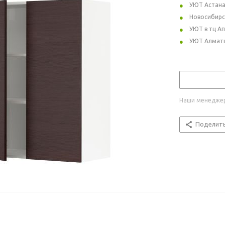
УЮТ Астан
Новосибирс
УЮТ в тц А
УЮТ Алмат
Наши менеджер
Поделит