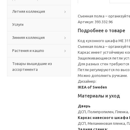
Летняя коллекция
Съемная полка – организуйт
Артикул: 393.332.96
Услуги
Подробнее о товаре
Зимняя коллекция
Код кухонного шкафа ME 31
Съемная полка – организуйт
Растения и кашпо
Каркас имеет устойчивую ко
Защелкивающиеся петли уста
Товары вышедшие из
Для разных стен требуются 
ассортимента
Петли регулируются по высот
Можно дополнить ручками.
Дизайнер:
IKEA of Sweden
Материалы и уход
Дверь
ДСП, Полипропилен, Пленка,
Каркас навесного шкафа
ДСП, Меламиновая пленка, П
Задняя стенка: