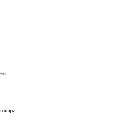
ром
товара