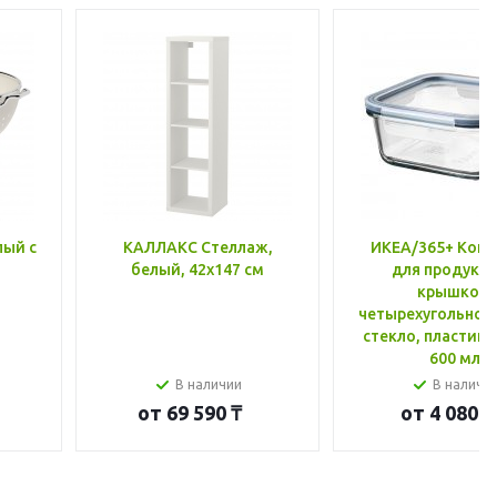
лый с
КАЛЛАКС Стеллаж,
ИКЕА/365+ Конт
белый, 42x147 см
для продукто
крышкой,
четырехугольной
стекло, пластик 
600 мл
В наличии
В наличи
от
69 590 ₸
от
4 080 ₸