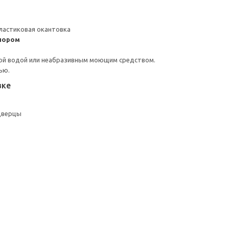
ластиковая окантовка
пором
ой водой или неабразивным моющим средством.
ью.
вке
дверцы