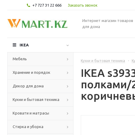
+7 727 31 22 666
Заказать звонок
Интернет магазин товаров
для дома
IKEA
Мебель
Кухни и бытовая техника
-
К
IKEA s39
Хранение и порядок
полками/2
Декор для дома
коричневы
Кухни и бытовая техника
Кровати и матрасы
Стирка и уборка