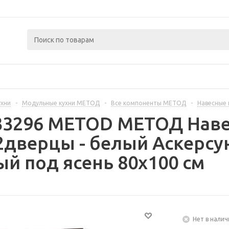
ухни
-
Модульные кухни МЕТОД
-
Все компоненты МЕТОД
-
Навесные
333296 METOD МЕТОД Наве
дверцы - белый Аскерсу
й под ясень 80x100 см
Нет в налич