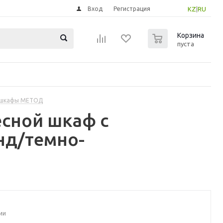
Вход
Регистрация
KZ
|
RU
0
Корзина
пуста
 шкафы МЕТОД
сной шкаф с
нд/темно-
ии