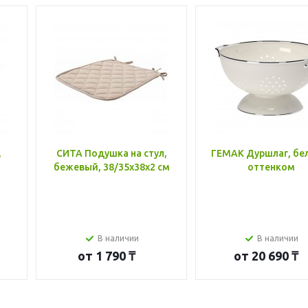
,
СИТА Подушка на стул,
ГЕМАК Дуршлаг, бе
бежевый, 38/35x38x2 см
оттенком
В наличии
В наличии
от
1 790 ₸
от
20 690 ₸