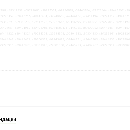
298, s19312252, s09227080, s19227051, s09226839, s39445864, s79223644, s29445807, s2
09223157, s59446216, s49446434, s39240688, s69446466, s79414196, s09224312, s1944671
59312293, s29312299, s59447428, s59227662, s29446595, s19300051, s39227012, s0944490
09401951, s89401952, s39401983, s69445891, s19446925, s89400962, s79447451, s0944480
69441322, s29441324, s79258394, s29258396, s09301522, s39301530, s39232264, s2923226
19446242, s59446424, s89300552, s09445672, s09444781, s49445905, s39446335, s1929996
99225915, s39446873, s69301048, s29301050, s19445723, s29409767, s29225914, s7931009
ндации