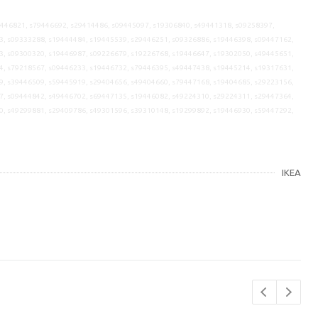
9446821, s79446692, s29414486, s09445097, s19306840, s49441318, s09258397,
3, s09333288, s19444484, s19445539, s29446251, s09326886, s19446398, s09447162,
3, s09300320, s19446987, s09226679, s19226768, s19446647, s19302050, s49445651,
4, s79218567, s09446233, s19446732, s79446395, s49447438, s19445214, s19317631,
9, s39446509, s59445919, s29404656, s49404660, s79447168, s19404685, s29223156,
7, s09444842, s49446702, s69447135, s19446082, s49224310, s29224311, s29447364,
0, s49299881, s29409786, s49301596, s39310148, s19299892, s19446930, s59447292,
IKEA