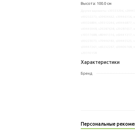
Высота: 100.0 см
Другие варианты: s39333296, s29447
s49232273, s09404662, s39446156, s
s49326894, s39312246, s49446877, s
s49445948, s29287638, s29287657, s
s19317688, s89441316, s69441317, s
s99223073, s79446183, s09445525, s
s09447261, s69232267, s09409768, s
s29310158
Характеристики
Бренд
Персональные рекоме