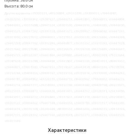
Высота: 80.0 см
Другие варианты: s79300331, s49326894, s29312299, s19300051, s19446987,
s19302050, s19299892, s29287657, s29446251, s69445891, s19446925, s09444804,
s79446395, s19317688, s29441324, s39301530, s59445919, s19404685, s19446930,
s09445525, s59447292, s29310158, s09445672, s19299967, s19446082, s09447261,
s29301050, s39227012, s09444903, s19227051, s09300320, s09326886, s19446398,
s29447298, s09447162, s39312246, s49446877, s19312252, s59312293, s59447428,
s59227662, s09227080, s29446595, s09226679, s19226768, s09226839, s19446647,
s19445723, s69232267, s39445864, s49299881, s49445651, s49445948, s79223644,
s29287638, s09333288, s19444484, s29445807, s19445539, s09401951, s89401952,
s29446821, s39401983, s79447451, s79218567, s49447438, s89441316, s79258394,
s39232264, s29404656, s29409767, s29223156, s29225914, s79310090, s19446242,
s09444781, s09444842, s49224310, s19446713, s89400962, s79446692, s09446233,
s19445214, s69441317, s29258396, s29232269, s49404660, s09409768, s99223073,
s99225915, s39446873, s59446424, s49445905, s49446702, s29224311, s29414486,
s09445097, s19446732, s19306840, s19317631, s49441318, s69441322, s09258397,
s09301522, s09404662, s79447168, s39446156, s29409786, s09223157, s79446183,
s49446434, s39310148, s39240688, s89300552, s69446466, s39446335, s79414196,
s69447135, s09224312, s29447364, s69301048, s49232273, s59446216, s39446509,
s49301596
Характеристики