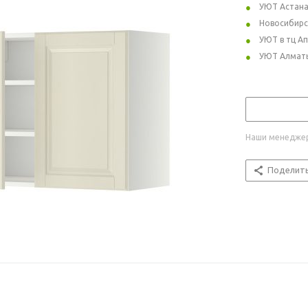
УЮТ Астан
Новосибирс
УЮТ в тц А
УЮТ Алмат
Наши менеджер
Поделит