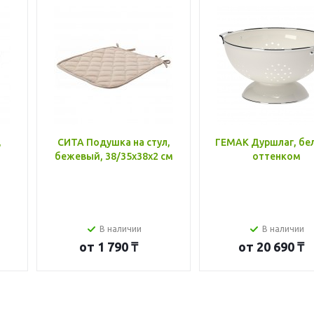
,
СИТА Подушка на стул,
ГЕМАК Дуршлаг, бе
бежевый, 38/35x38x2 см
оттенком
В наличии
В наличии
от
1 790 ₸
от
20 690 ₸