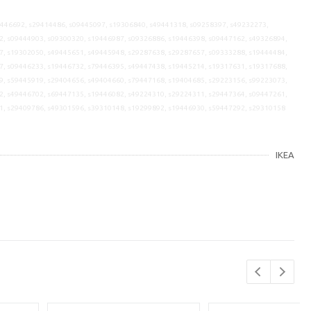
9446692, s29414486, s09445097, s19306840, s49441318, s09258397, s49232273,
2, s09444903, s09300320, s19446987, s09326886, s19446398, s09447162, s49326894,
7, s19302050, s49445651, s49445948, s29287638, s29287657, s09333288, s19444484,
7, s09446233, s19446732, s79446395, s49447438, s19445214, s19317631, s19317688,
9, s59445919, s29404656, s49404660, s79447168, s19404685, s29223156, s99223073,
2, s49446702, s69447135, s19446082, s49224310, s29224311, s29447364, s09447261,
1, s29409786, s49301596, s39310148, s19299892, s19446930, s59447292, s29310158
IKEA