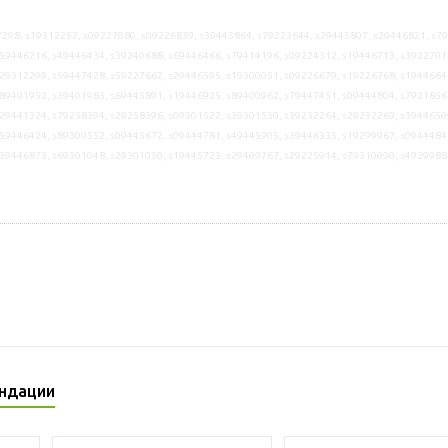
298, s19312252, s09227080, s09226839, s39445864, s79223644, s29445807, s29446821, s7
59446216, s49446434, s39240688, s69446466, s79414196, s09224312, s19446713, s3922701
29312299, s59447428, s59227662, s29446595, s19300051, s09226679, s19226768, s1944664
89401952, s39401983, s69445891, s19446925, s89400962, s79447451, s09444804, s7921856
29441324, s79258394, s29258396, s09301522, s39301530, s39232264, s29232269, s3944650
59446424, s89300552, s09445672, s09444781, s49445905, s39446335, s19299967, s0944484
s39446873, s69301048, s29301050, s19445723, s29409767, s29225914, s79310090, s4929988
ндации