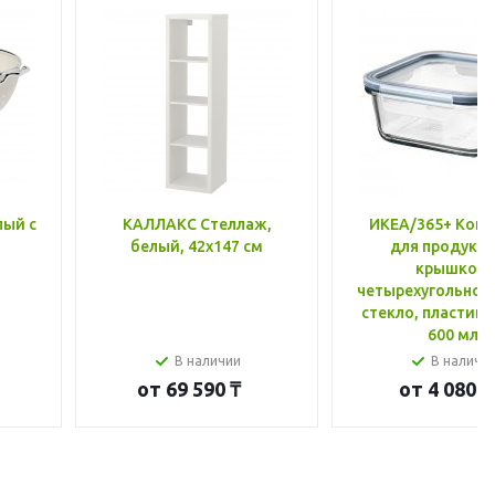
лый с
КАЛЛАКС Стеллаж,
ИКЕА/365+ Конт
белый, 42x147 см
для продукто
крышкой,
четырехугольной
стекло, пластик 
600 мл
В наличии
В наличи
от
69 590 ₸
от
4 080 ₸