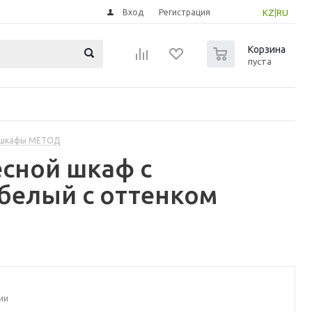
Вход
Регистрация
KZ
|
RU
0
Корзина
пуста
 шкафы МЕТОД
сной шкаф с
белый с оттенком
ии