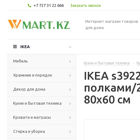
+7 727 31 22 666
Заказать звонок
Интернет магазин товаров
для дома
IKEA
Мебель
Кухни и бытовая техника
-
К
IKEA s39
Хранение и порядок
полками/2
Декор для дома
80x60 см
Кухни и бытовая техника
Кровати и матрасы
Стирка и уборка