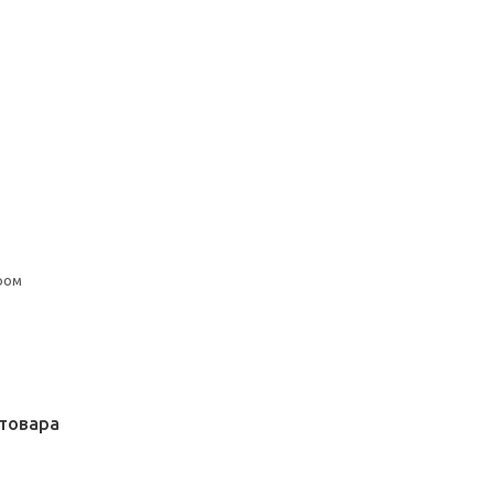
ром
товара