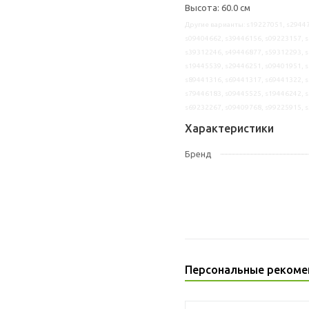
Высота: 60.0 см
Другие варианты: s19227051, s29447
s09404662, s39446156, s09223157, s
s39312246, s49446877, s59312293, s
s19445539, s29446251, s09401951, s
s89441316, s69441317, s69441322, s
s79446183, s09445525, s19446242, s
s69232267, s09409768, s99225915, 
Характеристики
Бренд
Персональные рекоме