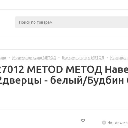
ухни
-
Модульные кухни МЕТОД
-
Все компоненты МЕТОД
-
Навесные
227012 METOD МЕТОД Наве
дверцы - белый/Будбин 
Нет в налич