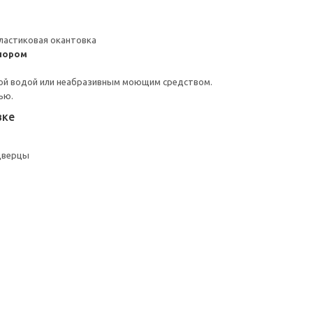
ластиковая окантовка
пором
ой водой или неабразивным моющим средством.
ью.
вке
дверцы