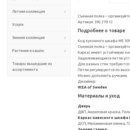
Летняя коллекция
Съемная полка – организуйт
Артикул: 392.270.12
Услуги
Подробнее о товаре
Зимняя коллекция
Код кухонного шкафа ME 30
Съемная полка – организуйт
Растения и кашпо
Каркас имеет устойчивую ко
Защелкивающиеся петли уста
Товары вышедшие из
Для разных стен требуются 
ассортимента
Петли регулируются по высот
Можно дополнить ручками.
Дизайнер:
IKEA of Sweden
Материалы и уход
Дверь
ДВП, Акриловая краска, Пол
Каркас навесного шкафа
ДСП, Меламиновая пленка, П
Задняя стенка: