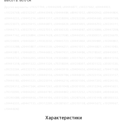
Другие варианты: s19227744, s19446398, s49446877, s59227662, s09444903,
s19226768, s69232267, s49445948, s19444484, s89401952, s89400962, s09444804,
s09446233, s19445214, s69441317, s29258396, s29232269, s49404660, s09409768,
s99223073, s99225915, s39446873, s59446424, s49445905, s49446702, s29224311,
s19446713, s39227012, s19227051, s09300320, s19446987, s09326886, s29447298,
s09447162, s49326894, s59447428, s09227080, s29446595, s19300051, s09226679,
s09226839, s19446647, s19302050, s19445723, s39445864, s49299881, s19299892,
s09333288, s29445807, s19445539, s29446251, s09401951, s29446821, s39401983,
s69445891, s19446925, s79446692, s79447451, s29414486, s79218567, s09445097,
s19446732, s79446395, s49447438, s19306840, s19317631, s19317688, s89441316,
s49441318, s69441322, s29441324, s79258394, s09258397, s09301522, s39301530,
s39232264, s49232273, s39446509, s59445919, s29404656, s09404662, s79447168,
s19404685, s29409767, s39446156, s29409786, s19446930, s29223156, s09223157,
s79446183, s09445525, s29225914, s59446216, s49301596, s59447292, s49224310,
s09224312, s29447364, s09447261, s69301048, s29301050, s39312246, s49445651,
s79310090, s19446242, s09444781, s09444842, s19312252, s79223644, s49446434,
s39240688, s69446466, s79414196, s59312293, s29287638, s39310148, s89300552,
s39446335, s69447135, s29312299, s29287657, s29310158, s09445672, s19299967,
s19446082
Характеристики