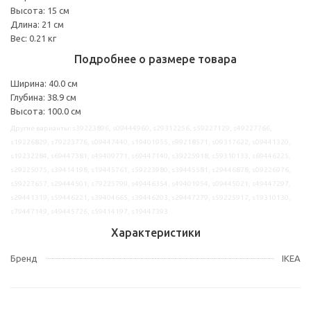
Высота: 15 см
Длина: 21 см
Вес: 0.21 кг
Подробнее о размере товара
Ширина: 40.0 см
Глубина: 38.9 см
Высота: 100.0 см
Другие варианты: s39223896, s09444960, s29312256, s59227129, s49227766,
s19226829, s79223776, s09447440, s19401955, s99218571, s09317622, s09441320,
s19232284, s69447381, s49409771, s69447140, s39225918, s59310133, s69446225,
s29225075, s39414198, s19445761, s59223980, s39445581, s29446878, s09226976,
s59227657, s29444501, s79225799, s49446354, s49401954, s09445021, s49447297,
s29441319, s59446221, s39404665, s39446203, s29447279, s59225917, s19310130,
s79447149, s49445726, s59414197, s19447393
Характеристики
Бренд
IKEA