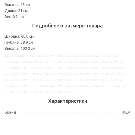
Высота: 15 см
Длина: 21 см
Вес: 0.21 кг
Подробнее о размере товара
Ширина: 60.0 см
Глубина: 38.9 см
Высота: 100.0 см
Другие варианты: s39223896, s09444960, s29312256, s59227129, s49227766,
s19226829, s79223776, s09447440, s19401955, s99218571, s09317622, s09441320,
s19232284, s69447381, s49409771, s69447140, s39225918, s59310133, s69446225,
s29225075, s39414198, s19445761, s59223980, s39445581, s29446878, s09226976,
s59227657, s29444501, s79225799, s49446354, s49401954, s09445021, s49447297,
s29441319, s59446221, s39404665, s39446203, s29447279, s59225917, s19310130,
s79447149, s49445726, s59414197, s19447393
Характеристики
Бренд
IKEA